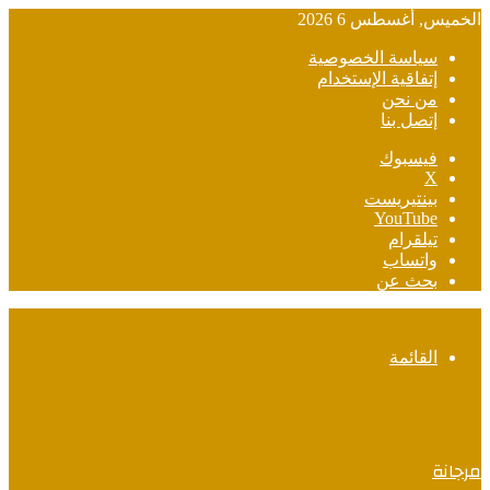
الخميس, أغسطس 6 2026
سياسة الخصوصية
إتفاقية الإستخدام
من نحن
إتصل بنا
فيسبوك
‫X
بينتيريست
‫YouTube
تيلقرام
واتساب
بحث عن
القائمة
مرجانة