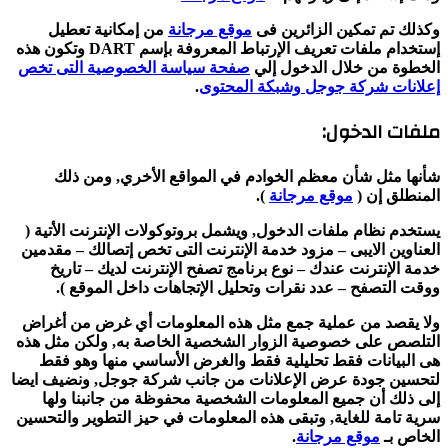
وكذلك تم تمكين الزائرين فى
موقع مرجانة
من إمكانية تعطيل
إستخدام ملفات تعريف الإرتباط المعروفة بإسم DART وتكون هذه
الخطوة من خلال الدخول إلي
صفحة سياسة الخصوصية التى تخص
إعلانات شركة جوجل وشبكة المحتوى
.
ملفات الدخول:
شأنها مثل شأن معظم الخوادم في المواقع الأخري, ومن ذلك
المنطلق إن (
موقع مرجانة
).
يستخدم نظام ملفات الدخول, ويشمل بروتوكولات الإنترنت الأتية (
العناوين الايبى – مزود خدمة الإنترنت التى تخص إتصالك – مقدمين
خدمة الإنترنت عندك – نوع برنامج تصفح الإنترنت لديك – تاريخ
ووقت التصفح – عدد نقرات وتحليل الإتجاهات داخل الموقع ).
ولا يقصد من عملية جمع مثل هذه المعلومات أي غرض من أغراض
التلصص على خصوصية الزوار الشخصية الخاصة به, ولكن مثل هذه
هى البيانات فقط تحليلية فقط والغرض الأساسي منها وهو فقط
لتحسين جودة عرض الإعلانات من جانب شركة جوجل, ونضيف ايضا
إلى ذلك أن جميع المعلومات الشخصية محفوظة من جانبنا ولها
سرية تامة للغاية, وتبقى هذه المعلومات في حيز التطوير والتحسين
الخاص بـ
موقع مرجانة
.