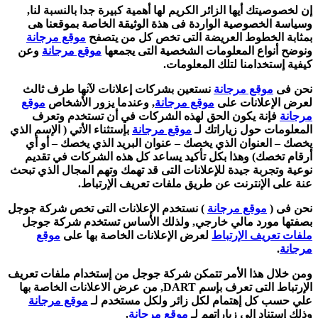
إن لخصوصيتك أيها الزائر الكريم لها أهمية كبيرة جدا بالنسبة لنا,
وسياسة الخصوصية الواردة فى هذة الوثيقة الخاصة بموقعنا هى
بمثابة الخطوط العريضة التى تخص كل من يتصفح
موقع مرجانة
ونوضح أنواع المعلومات الشخصية التى يجمعها
موقع مرجانة
وعن
كيفية إستخدامنا لتلك المعلومات.
نحن فى
موقع مرجانة
نستعين بشركات إعلانات لآنها طرف ثالث
لعرض الإعلانات على
موقع مرجانة
, وعندما يزور الأشخاص
موقع
مرجانة
فإنة يكون الحق لهذه الشركات في أن تستخدم وتعرف
المعلومات حول زياراتك لـ
موقع مرجانة
بإستثناء الأتي ( الإسم الذي
يخصك – العنوان الذي يخصك – عنوان البريد الذي يخصك – أو أي
أرقام تخصك) وهذا بكل تأكيد يساعد كل هذه الشركات في تقديم
نوعية وتجربة جيدة للإعلانات التى قد تهمك وتهم المجال الذي تبحث
عنة على الإنترنت عن طريق ملفات تعريف الإرتباط.
نحن فى (
موقع مرجانة
) نستخدم الإعلانات التى تخص شركة جوجل
بصفتها مورد مالي خارجي, ولذلك الأساس تستخدم شركة جوجل
ملفات تعريف الإرتباط
لعرض الإعلانات الخاصة بها على
موقع
مرجانة
.
ومن خلال هذا الأمر تتمكن شركة جوجل من إستخدام ملفات تعريف
الإرتباط التى تعرف بإسم DART, من عرض الاعلانات الخاصة بها
علي حسب كل إهتمام لكل زائر ولكل مستخدم لـ
موقع مرجانة
وذلك إستناد إلى زياراتهم لـ
موقع مرجانة
.