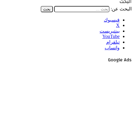
البحث
البحث عن:
فيسبوك
‫X
بينتيريست
‫YouTube
تيلقرام
واتساب
Google Ads