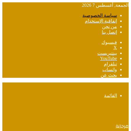
الجمعة, أغسطس 7 2026
سياسة الخصوصية
إتفاقية الإستخدام
من نحن
إتصل بنا
فيسبوك
‫X
بينتيريست
‫YouTube
تيلقرام
واتساب
بحث عن
القائمة
مرجانة