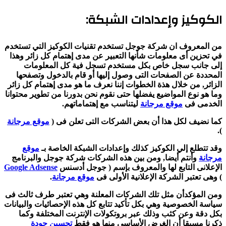
الكوكيز وإعدادات الشبكة:
من المعروف ان شركة جوجل تستخدم تقنيات الكوكيز التي تستخدم
في تحزين أى معلومات شأنها التعبير عن مدى إهتمام كل زائر وهذا
إلى جانب سجل خاص بكل مستخدم تسجل فية كل المعلومات
المحددة عن الصفحات التى وصول إليها أو قام بالدخول وتصفحها
الزائر, من خلال هذة الخطوات إننا نعرف ما هو مدى إهتمام كل زائر
وما هو نوع المواضيع يفضلها حتى نقوم نحن بدورنا من تطوير محتوانا
الخدمى فى
موقع مرجانة
ليتناسب مع إهتماماتهم.
كما نضيف لكل هذا أن بعض الشركات التى تعلن فى
(
موقع مرجانة
).
وقد تتطلع إلي الكوكيز كذلك وإعدادات الشبكة الخاصة بـ
موقع
مرجانة
وأنتم أيضا, ومن بين هذه الشركات شركة جوجل والبرنامج
الإعلانى التابع لها والمعروف بإسم ( جوجل أدسنس
Google Adsense
) وهى تعتبر الشركة الإعلانية الأولى فى
موقع مرجانة
.
ومن المؤكدأن مثل تلك الشركات المعلنة وهي تعتبر طرف ثالث فى
سياسة الخصوصية وهي بكل تأكيد تتابع كل هذه الإحصائيات والبيانات
بكل دقة وعن كثب وذلك عبر بروتكولات الإنترنت المختلفة وكما
ذكرنا مسبقا أن الغرض الأساسي منها هو فقط
تحسين جودة