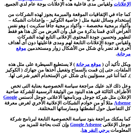
الإعلانات
ولقياس مدى فاعلية هذه الإعلانات بوجة عام لدي الجميع.
كما جاء في الإتفاقيات الموقعة والمبرمة يجوز لهذه الشركات من
إستخدام وسائل تقنية مثل ( خاصية الكوكيز – وإعدادات الشبكة –
وأكواد برمجية مخصصة – وأكواد برمجية جافا سكربت ) وهو نفس
الغراض الذي قمنا بذكرة من قبل وأن الغرض من كل هذا هو فقط
لتطوير وتحسين جودة المحتوى الإعلانى التابع لهذه الشركات
ولقياس جودة الإعلانات التابعة لهم ومدى فاعليتها دون أى أهداف
أخرى قد تضر بأي شكل من الأشكال زوار ومستخدمين
موقع
مرجانة
.
وبكل تأكيد أن (
موقع مرجانة
) لا يستطيع السيطرة على مثل هذه
الملفات, حتى إن قمت بالسماح وتفعيل أخذها من جهازك ( الكوكيز
), كما أننا غير مسؤليين بأى شكل عن الإستخدام الغير شرعى لها.
وعل ذلك لابد عليك مراجعة سياسة الخصوصية بعناية التى تخص
الأطراف الثالثة في هذه البنود من الوثيقة الرسمية للشركة صاحبة
الإعلان مثل شركة جوجل وبرنامجها الاعلانى جوجل أدسنس
Google
Adsense
مثلا أو من خوادم الشبكات الإعلانية الأخري لغرض معرفة
كل التفاصيل حول أنشطتها وممارساتها المختلفة.
كما يمكنك مراجعة بنود سياسة الخصوصية التابعة لبرنامج شركة
جوجل الإعلانى
Google Adsense
وإن كنت بحاجة للمزيد من
المعلومات
يرجي النقر هنا
.