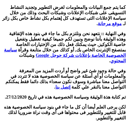
كما يتم جمع البيانات والمعلومات لغرض التطوير وتجديد النشاط
التسويقى على شبكات الإعلانات وشبكات البحث وذلك من خلال
سياسة الإعلانات التى تستهدف كل إهتمام بكل نشاط خاص بكل زائر
لـ
موقع مرجانة
.
وفي النهاية :: نتعهد نحن ونلتزم بكل ما جاء في بنود هذه الإتفاقية
وهذه الوثيقة بأننا نوضح ونبين لكم جميعا كيفية تعطيل وتفعيل
خاصية الكوكيز, حيث يمكنك فعل ذلك من الإختيارات الخاصة
بمتصفح الإنترنت الخاص بك, أو كذلك من خلال متابعة وقرأة
سياسة
الخصوصية الخاصة بإعلانات شركة جوجل Google
وشبكات
المحتوي
.
وفي حالة وجود شئ غير واضح أو أردت المزيد من المعرفة
والمعلومات أو أي أسئلة عن سياسة الخصوصية هذه لا تتردد في
التواصل معنا مباشرة وسوف نكون سعداء بذلك دائما فقط يمكنكم
التواصل معنا بالنقر علي كلمة
إتصل بنا
.
تم كتابة هذة الوثيقة وسياسة الخصوصية هذه في تاريخ
27/12/2020.
لكن يرجى العلم أيضا أن كل ما جاء في بنود سياسة الخصوصية هذه
قابل للتغيير وللتطوير فى محتواها فى أى وقت نراة ضروريا لذلك
التغيير والتطوير.