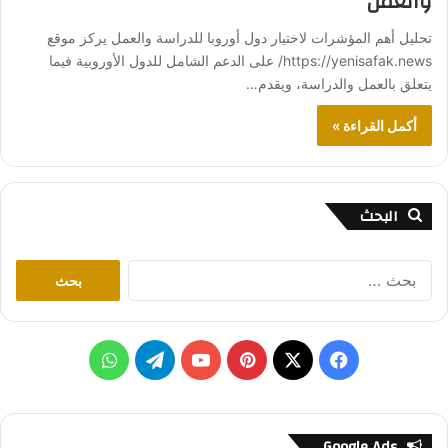
والعمل
تحليل أهم المؤشرات لاختيار دول أوروبا للدراسة والعمل يركز موقع
https://yenisafak.news/ على الدعم الشامل للدول الأوروبية فيما
يتعلق بالعمل والدراسة، ويقدم…
أكمل القراءة »
البحث
ا
ل
ب
ح
ث
ف
ب
ت
و
ع
ن
ي
X
ي
Y
ي
ا
:
س
ن
o
ل
ت
Google Ads