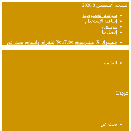
السبت, أغسطس 8 2026
سياسة الخصوصية
إتفاقية الإستخدام
من نحن
إتصل بنا
‫YouTube
‫X
فيسبوك
بينتيريست
تيلقرام
واتساب
بحث عن
القائمة
مرجانة
بحث عن