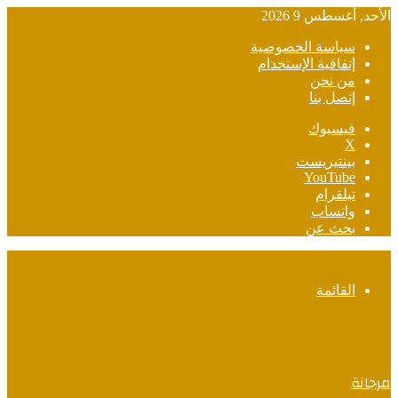
الأحد, أغسطس 9 2026
سياسة الخصوصية
إتفاقية الإستخدام
من نحن
إتصل بنا
فيسبوك
‫X
بينتيريست
‫YouTube
تيلقرام
واتساب
بحث عن
القائمة
مرجانة