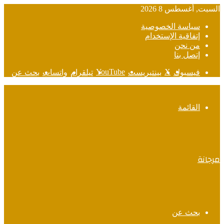
السبت, أغسطس 8 2026
سياسة الخصوصية
إتفاقية الإستخدام
من نحن
إتصل بنا
‫YouTube
‫X
فيسبوك
بينتيريست
تيلقرام
واتساب
بحث عن
القائمة
مرجانة
بحث عن