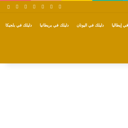
‫X
فيسبوك
بينتيريست
‫YouTube
تيلقرام
واتساب
بحث
ي إيطاليا
دليلك في اليونان
دليلك في بريطانيا
دليلك في بلجيكا