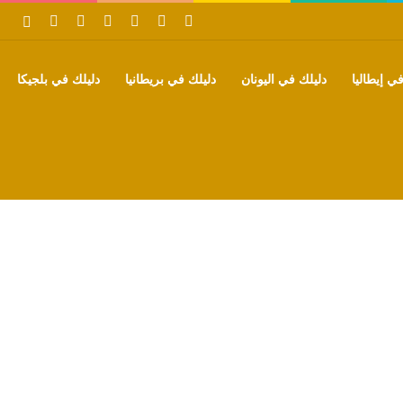
‫X
فيسبوك
بينتيريست
‫YouTube
تيلقرام
واتساب
بحث
ي إيطاليا
دليلك في اليونان
دليلك في بريطانيا
دليلك في بلجيكا