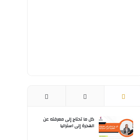
ك
ر
u
ا
ب
ي
b
م
س
e
ت
كل ما تحتاج إلى معرفته عن
الهجرة إلى استراليا