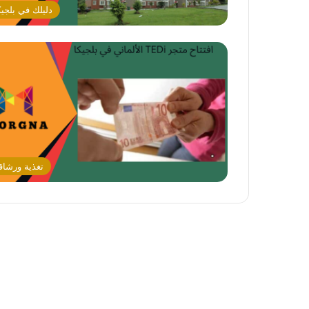
دليلك في بلجيك
تغذية ورشاق