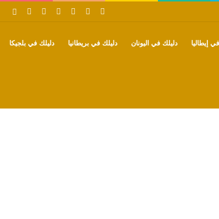
‫X
فيسبوك
بينتيريست
‫YouTube
تيلقرام
واتساب
بحث
ي إيطاليا
دليلك في اليونان
دليلك في بريطانيا
دليلك في بلجيكا