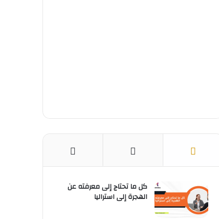
ك
ر
u
ا
ب
ي
b
م
س
e
ت
كل ما تحتاج إلى معرفته عن
الهجرة إلى استراليا