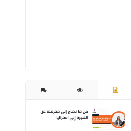
ك
ر
u
ا
ب
ي
b
م
س
e
ت
كل ما تحتاج إلى معرفته عن
الهجرة إلى استراليا