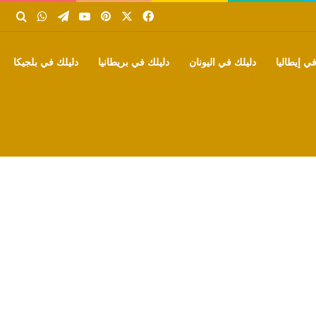
‫X
فيسبوك
بينتيريست
‫YouTube
تيلقرام
واتساب
بحث
ي إيطاليا
دليلك في اليونان
دليلك في بريطانيا
دليلك في بلجيكا