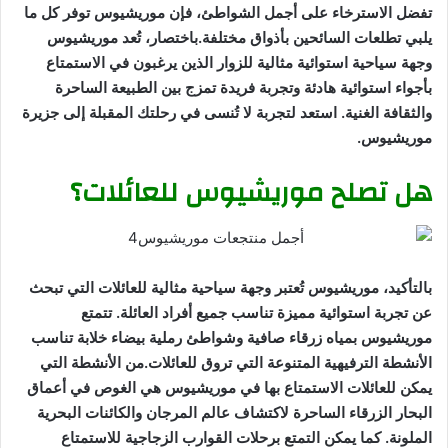
تفضل الاسترخاء على أجمل الشواطئ، فإن موريشيوس توفر كل ما
يلبي تطلعات السائحين بأذواق مختلفة.باختصار، تُعد موريشيوس
وجهة سياحية استوائية مثالية للزوار الذين يرغبون في الاستمتاع
بأجواء استوائية هادئة وتجربة فريدة تمزج بين الطبيعة الساحرة
والثقافة الغنية. استعد لتجربة لا تُنسى في رحلتك المقبلة إلى جزيرة
موريشيوس.
هل تصلح موريشيوس للعائلات؟
بالتأكيد، موريشيوس تُعتبر وجهة سياحية مثالية للعائلات التي تبحث
عن تجربة استوائية مميزة تناسب جميع أفراد العائلة. تتمتع
موريشيوس بمياه زرقاء صافية وشواطئ رملية بيضاء خلابة تناسب
الأنشطة الترفيهية المتنوعة التي تروق للعائلات.من الأنشطة التي
يمكن للعائلات الاستمتاع بها في موريشيوس هي الغوص في أعماق
البحار الزرقاء الساحرة لاكتشاف عالم المرجان والكائنات البحرية
الملونة. كما يمكن التمتع برحلات القوارب الزجاجية للاستمتاع