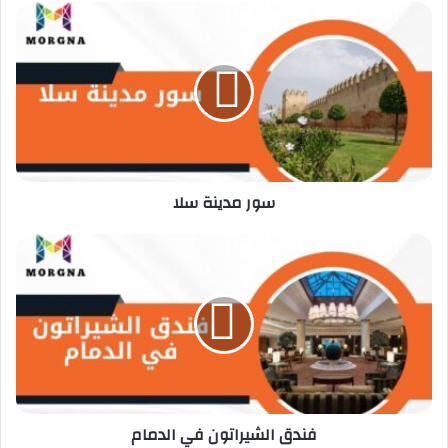
س
و
ر
م
د
ي
ن
ة
س
سور مدينة سلا
ل
ا
ف
ن
د
ق
ا
ل
ش
ي
ر
فندق الشيراتون في الدمام
ا