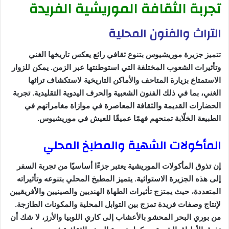
تجربة الثقافة الموريشية الفريدة
التراث والفنون المحلية
تتميز جزيرة موريشيوس بتنوع ثقافي رائع يعكس تاريخها الغني
وتأثيرات الشعوب المختلفة التي استوطنتها عبر الزمن. يمكن للزوار
الاستمتاع بزيارة المتاحف والأماكن التاريخية لاستكشاف تراثها
الغني، بما في ذلك الفنون الشعبية والحرف اليدوية التقليدية. تجربة
الحضارات القديمة والثقافة المعاصرة في موازاة مغامراتهم في
الطبيعة الخلّابة تمنحهم فهمًا عميقًا للعيش في موريشيوس.
المأكولات الشهية والمطبخ المحلي
إن تذوق المأكولات الموريشية يعتبر جزءًا أساسيًا من تجربة السفر
إلى هذه الجزيرة الاستوائية. يتميز المطبخ المحلي بتنوعه وتأثيراته
المتعددة، حيث يمتزج تأثيرات الطهاة الهنديين والصينيين والأفريقيين
لإنتاج وصفات فريدة تمزج بين التوابل المحلية والمكونات الطازجة.
من بوري البحر المحشو بالأعشاب إلى كاري اللوبيا والأرز، لا شك أن