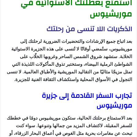
استمتع بعطلتك الاستوائية في
موريشيوس
الذكريات اللا تنسى من رحلتك
بعد اتباع جميع الإرشادات والتحضيرات الضرورية لرحلتك إلى
موريشيوس، ستُمضي أوقاتًا لا تُنسى على هذه الجزيرة الاستوائية
الخلابة. ستشهد شروق الشمس الساحر وغروبها الخلّاب على
الشواطئ الرملية البيضاء، وستختبر تذوق المأكولات اللذيذة التي
تمثل مزيجًا مثاليًا من التقاليد الموريشية والأطباق العالمية. لا تنسى
التجول في الأسواق المحلية واستكشاف الثقافة الغنية للجزيرة.
تجارب السفر القادمة إلى جزيرة
موريشيوس
بعد الاستمتاع برحلتك الحالية، ستكون موريشيوس دومًا في خططك
للسفر المقبلة، لاكتشاف المزيد من جمالها وتنوعها. سواء كنت
تبحث عن مغامرات بحرية مثل الغوص في أعماق البحار الزرقاء، أو