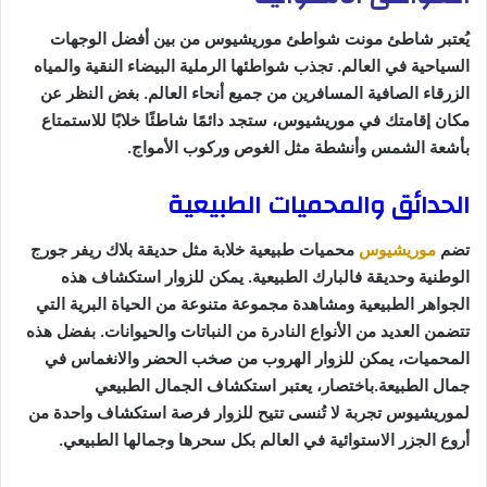
يُعتبر شاطئ مونت شواطئ موريشيوس من بين أفضل الوجهات
السياحية في العالم. تجذب شواطئها الرملية البيضاء النقية والمياه
الزرقاء الصافية المسافرين من جميع أنحاء العالم. بغض النظر عن
مكان إقامتك في موريشيوس، ستجد دائمًا شاطئًا خلابًا للاستمتاع
بأشعة الشمس وأنشطة مثل الغوص وركوب الأمواج.
الحدائق والمحميات الطبيعية
تضم
موريشيوس
محميات طبيعية خلابة مثل حديقة بلاك ريفر جورج
الوطنية وحديقة فالبارك الطبيعية. يمكن للزوار استكشاف هذه
الجواهر الطبيعية ومشاهدة مجموعة متنوعة من الحياة البرية التي
تتضمن العديد من الأنواع النادرة من النباتات والحيوانات. بفضل هذه
المحميات، يمكن للزوار الهروب من صخب الحضر والانغماس في
جمال الطبيعة.باختصار، يعتبر استكشاف الجمال الطبيعي
لموريشيوس تجربة لا تُنسى تتيح للزوار فرصة استكشاف واحدة من
أروع الجزر الاستوائية في العالم بكل سحرها وجمالها الطبيعي.