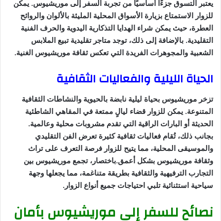
يعتبر التسوق جزءًا أساسيًا من تجربة السفر إلى موريشيوس. يمكن
للزوار الاستمتاع بزيارة الأسواق المحلية المليئة بالألوان والروائح
العطرة، حيث يمكن شراء الهدايا التذكارية اليدوية والحرف الفنية
التقليدية. بالإضافة إلى ذلك، توجد متاجر تقليدية تبيع الملابس
الشعبية والمجوهرات الفريدة التي تعكس ثقافة موريشيوس الغنية.
الحياة الليلية والفعاليات الثقافية
تزخر موريشيوس بحياة ليلية نابضة بالحيوية والنشاطات الثقافية
المتنوعة. يمكن للزوار قضاء ليالٍ ممتعة في المقاهي الشاطئية
الحديثة أو البارات الراقية التي تقدم مشروبات محلية وعالمية.
بجانب ذلك، تُقام فعاليات ثقافية كثيرة تعرض الفن التقليدي
والموسيقى المحلية، مما يتيح للزوار فرصة التعرف على تراث
وثقافة موريشيوس بشكل أعمق.باختصار، تجمع موريشيوس بين
التجارب الترفيهية والثقافية بطريقة متناغمة، مما يجعلها وجهة
سياحية استثنائية تلبي احتياجات جميع أنواع الزوار.
نصائح للسفر إلى موريشيوس بأمان