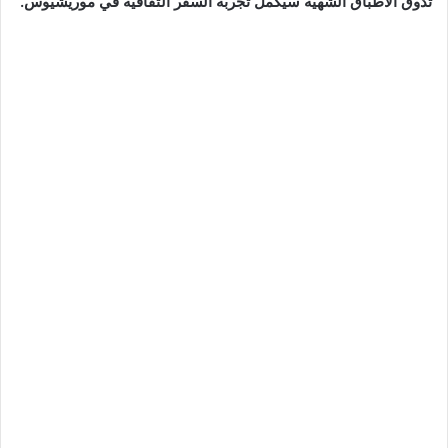
تذوق الأطباق الشهية سيكمل تجربة السفر الثقافية في موريشيوس.