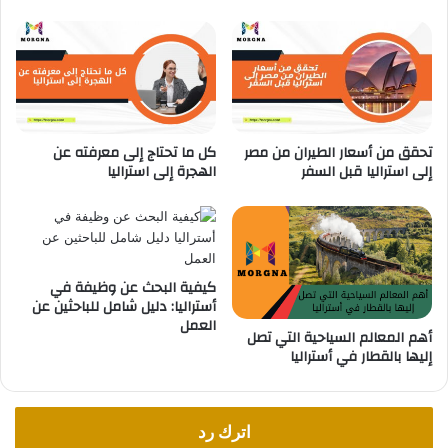
ك
ر
ت
ك
م
ن
ا
تحقق من أسعار الطيران من مصر
كل ما تحتاج إلى معرفته عن
س
إلى استراليا قبل السفر
الهجرة إلى استراليا
ت
ر
ا
ل
ي
ا
كيفية البحث عن وظيفة في
إ
أستراليا: دليل شامل للباحثين عن
العمل
ل
أهم المعالم السياحية التي تصل
ى
إليها بالقطار في أستراليا
ا
ل
ع
ر
اترك رد
ا