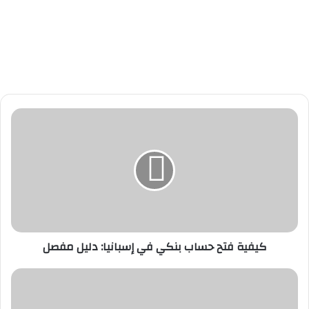
ك
ي
ف
ي
ة
ف
ت
ح
ح
كيفية فتح حساب بنكي في إسبانيا: دليل مفصل
س
ا
ب
ك
ب
ي
ن
ف