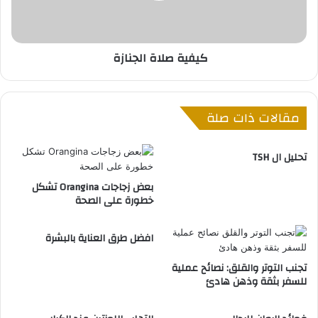
ل
ا
ة
كيفية صلاة الجنازة
ا
ل
ج
ن
مقالات ذات صلة
ا
ز
ة
تحليل ال TSH
بعض زجاجات Orangina تشكل
خطورة على الصحة
افضل طرق العناية بالبشرة
تجنب التوتر والقلق: نصائح عملية
للسفر بثقة وذهن هادئ