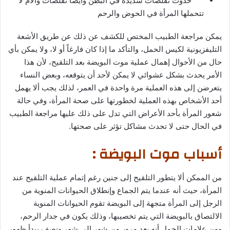
حدوث تقلصات شديدة في البطن وأيضاً تقلصات وآلام لا
تتحملها المرأة في الحوض والرحم
يمكن مراجعة الطبيب المختص للكشف عن ذلك عن طريق الأشعة
التليفزيونية لكيس الحمل، والتأكد ما إذا كان فارغاً أو لا، ولا يمكن بأي
حال من الأحوال إهمال عملية موت البويضة بعد التلقيح، لأن هذا
الأمر يحدث بشكل عشوائي لا يمكن لأحد أن يتوقعه، وبعض النساء
يتعرضن إلى هذه العملية مرة واحدة في العمر، لذلك يجب ألا يهمل
أحد الأشخاص بهذه العملية لخطورتها على صحة المرأة، وفي حالة
شعور المرأة بأحد الأعراض التي تدل على ذلك عليها مراجعة الطبيب
في الحال حتى لا تحدث مشاكل تؤثر على صحتها.
أسباب موت البويضة :
من الممكن ألا يتطور التلقيح إلى جنين رغم إتمام عملية التلقيح عند
المرأة، حيث أنه عندما يتم الجماع وإنطلاق الحيوانات المنوية من
الرجل إلى المرأة متجهة إلى البويضة تقوم الحيوانات المنوية
الالتصاق بالبويضة التي يتم تخصيبها، وذلك يكون في جدار الرحم،
ومن علامات الحمل أنه بعد مرور من شهر إلى شهر ونصف يبدأ ظهور