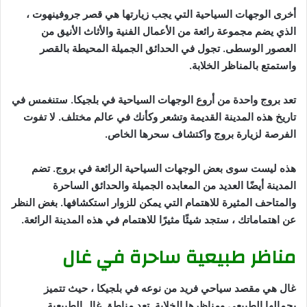
أخرى الوجهات السياحية التي يجب زيارتها هي قصر جروفينهوت ،
الذي يضم مجموعة رائعة من الأعمال الفنية والأثاث الأنيق من
العصور الوسطى. تجول في الحدائق الجميلة المحيطة بالقصر
واستمتع بالمناظر الخلابة.
تعد بروج واحدة من أروع الوجهات السياحية في بلجيكا. ستنغمس في
تاريخ هذه المدينة القديمة وتشعر وكأنك في عالم مختلف. لا تفوت
الفرصة لزيارة بروج واكتشاف سحرها الخاص.
هذه ليست سوى بعض الوجهات السياحية الرائعة في بروج. تضم
المدينة أيضًا العديد من المعابده الجميلة والحدائق الساحرة
والمتاحف المثيرة للاهتمام التي يمكن للزوار استكشافها. بغض النظر
عن اهتماماتك ، ستجد شيئًا مثيرًا للاهتمام في هذه المدينة الرائعة.
مناظر طبيعية ساحرة في غال
غال هي مقصد سياحي فريد من نوعه في بلجيكا ، حيث تتميز
بجمالها الطبيعي ومناظرها الخلابة. تعد مناطق غال الطبيعية