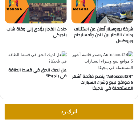
ا
ن
ي
ن
شركة يوروستار تُعلن عن استئناف
حادث انفجار يؤدي إلى وفاة شاب
و
رحلات القطار بين لندن وأمستردام
بلجيكي
ا
وبروكسل
ل
م
ت
ط
ل
هل لديك الحق في قسط الطاقة
في بلجيكا؟
ب
“Autoscout24” يتصدر قائمة أشهر
5 مواقع لبيع وشراء السيارات
ا
المستعملة في بلجيكا
ت
ا
ل
م
اترك رد
ط
ل
و
ب