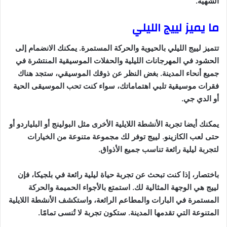
الشهية.
ما يميز لييج الليلي
تتميز لييج الليلي بالحيوية والحركة المستمرة. يمكنك الانضمام إلى
الحشود في المهرجانات الليلية والحفلات الموسيقية المنتشرة في
جميع أنحاء المدينة. بغض النظر عن ذوقك الموسيقي، ستجد هناك
فقرات موسيقية تلبي اهتماماتك، سواء كنت تحب الموسيقى الحية
أو الدي جي.
يمكنك أيضا تجربة الأنشطة اللايلية الأخرى مثل البولينج أو البلياردو أو
حتى لعب الكازينو. لييج توفر لك مجموعة متنوعة من الخيارات
لتجربة ليلية رائعة تناسب جميع الأذواق.
باختصار، إذا كنت تبحث عن تجربة حياة ليلية رائعة في بلجيكا، فإن
لييج هي الوجهة المثالية لك. استمتع بالأجواء الحميمة والحركة
المستمرة في البارات والمطاعم الرائعة، واستكشف الأنشطة اللايلية
المتنوعة التي تقدمها المدينة. ستكون تجربة لا تُنسى تمامًا.