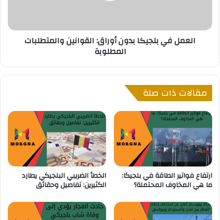
ن
ي
ي
ب
ن
ل
العمل في بلجيكا بدون أوراق: القوانين والمتطلبات
ا
ج
المطلوبة
ل
ي
ع
ك
م
ا
ل
ب
مقالات ذات صلة
ف
د
ي
و
ب
ن
ل
أ
ج
و
ي
ر
ك
ا
ا
ق
ارتفاع فواتير الطاقة في بلجيكا:
الخطأ الضريبي البلجيكي يطارد
:
ما هي المخاوف المحتملة؟
الكثيرين: تفاصيل وحقائق
ا
ل
ق
و