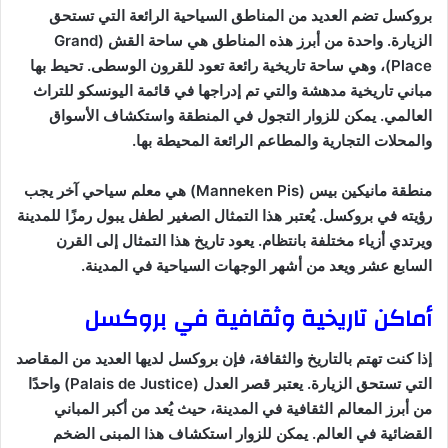
بروكسل تضم العديد من المناطق السياحية الرائعة التي تستحق
الزيارة. واحدة من أبرز هذه المناطق هي ساحة القش (Grand
Place)، وهي ساحة تاريخية رائعة تعود للقرون الوسطى. تحيط بها
مباني تاريخية مدهشة والتي تم إدراجها في قائمة اليونسكو للتراث
العالمي. يمكن للزوار التجول في المنطقة واستكشاف الأسواق
والمحلات التجارية والمطاعم الرائعة المحيطة بها.
منطقة مانيكين بيس (Manneken Pis) هي معلم سياحي آخر يجب
رؤيته في بروكسل. يُعتبر هذا التمثال الصغير لطفل يبول رمزًا للمدينة
ويرتدي أزياء مختلفة بانتظام. يعود تاريخ هذا التمثال إلى القرن
السابع عشر ويعد من أشهر الوجهات السياحية في المدينة.
أماكن تاريخية وثقافية في بروكسل
إذا كنت تهتم بالتاريخ والثقافة، فإن بروكسل لديها العديد من المقاصد
التي تستحق الزيارة. يعتبر قصر العدل (Palais de Justice) واحدًا
من أبرز المعالم الثقافية في المدينة، حيث يُعد من أكبر المباني
القضائية في العالم. يمكن للزوار استكشاف هذا المبنى الضخم