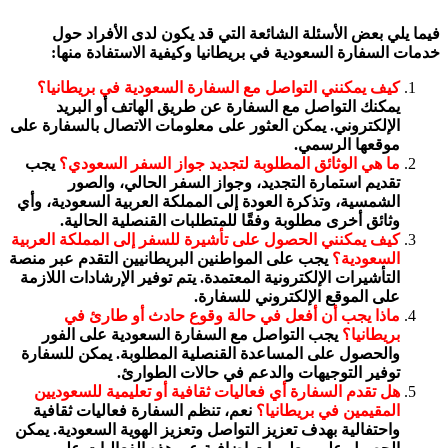
فيما يلي بعض الأسئلة الشائعة التي قد يكون لدى الأفراد حول
خدمات السفارة السعودية في بريطانيا وكيفية الاستفادة منها:
كيف يمكنني التواصل مع السفارة السعودية في بريطانيا؟
يمكنك التواصل مع السفارة عن طريق الهاتف أو البريد
الإلكتروني. يمكن العثور على معلومات الاتصال بالسفارة على
موقعها الرسمي.
ما هي الوثائق المطلوبة لتجديد جواز السفر السعودي؟
يجب
تقديم استمارة التجديد، وجواز السفر الحالي، والصور
الشمسية، وتذكرة العودة إلى المملكة العربية السعودية، وأي
وثائق أخرى مطلوبة وفقًا للمتطلبات القنصلية الحالية.
كيف يمكنني الحصول على تأشيرة للسفر إلى المملكة العربية
السعودية؟
يجب على المواطنين البريطانيين التقدم عبر منصة
التأشيرات الإلكترونية المعتمدة. يتم توفير الإرشادات اللازمة
على الموقع الإلكتروني للسفارة.
ماذا يجب أن أفعل في حالة وقوع حادث أو طارئ في
بريطانيا؟
يجب التواصل مع السفارة السعودية على الفور
والحصول على المساعدة القنصلية المطلوبة. يمكن للسفارة
توفير التوجيهات والدعم في حالات الطوارئ.
هل تقدم السفارة أي فعاليات ثقافية أو تعليمية للسعوديين
المقيمين في بريطانيا؟
نعم، تنظم السفارة فعاليات ثقافية
واحتفالية بهدف تعزيز التواصل وتعزيز الهوية السعودية. يمكن