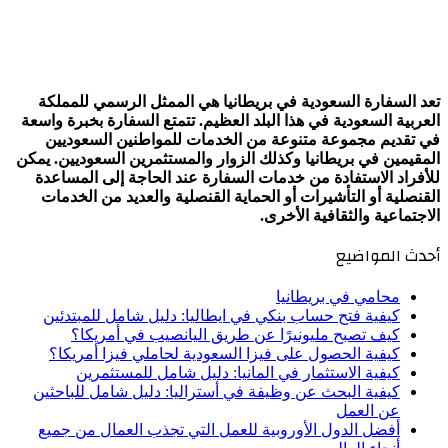
تعد السفارة السعودية في بريطانيا هي الممثل الرسمي للمملكة
العربية السعودية في هذا البلد العظيم. تتمتع السفارة بخبرة واسعة
في تقديم مجموعة متنوعة من الخدمات للمواطنين السعوديين
المقيمين في بريطانيا وكذلك الزوار والمستثمرين السعوديين. يمكن
للأفراد الاستفادة من خدمات السفارة عند الحاجة إلى المساعدة
القنصلية أو التأشيرات أو الحماية القنصلية والعديد من الخدمات
الاجتماعية والثقافية الأخرى.
أحدث المواضيع
محامي في بريطانيا
كيفية فتح حساب بنكي في ايطاليا: دليل شامل للمبتدئين
كيف تصبح مليونيرًا عن طريق اليانصيب في أمريكا؟
كيفية الحصول على فيزا السعودية لحاملي فيزا أمريكا؟
كيفية الاستثمار في المانيا: دليل شامل للمستثمرين
كيفية البحث عن وظيفة في أستراليا: دليل شامل للباحثين
عن العمل
أفضل الدول الأوروبية للعمل التي تجذب العمال من جميع