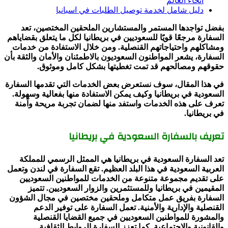
أنحاء العالم
دليل شامل لخدمة توصيل الطلبات في اسبانيا
بفضل تواجدها المستمر والمستشارين الملحقين المختصين، تعد
السفارة مرجعًا قويًا للسعوديين في بريطانيا لكل ما يتعلق بقضاياهم
ومشاكلهم واحتياجاتهم القنصلية. ومن خلال الاستفادة من خدمات
السفارة، يشعر المواطنون السعوديون بالاطمئنان والأمان والثقة بأن
حقوقهم ومصالحهم قد تمت تغطيتها بشكل كامل وموثوق.
في هذا المقال، سوف نستعرض بعض الخدمات التي تقدمها السفارة
السعودية في بريطانيا وكيف يمكن الاستفادة منها بفعالية وسهولة.
تعرف على هذه الخدمات واستفد منها لضمان تجربة مريحة وآمنة
في بريطانيا.
تعريف بالسفارة السعودية في بريطانيا
تعد السفارة السعودية في بريطانيا هي الممثل الرسمي للمملكة
العربية السعودية في هذا البلد العظيم. تقع السفارة في لندن وتعمل
على تقديم مجموعة متنوعة من الخدمات للمواطنين السعوديين
المقيمين في بريطانيا وللمستثمرين والزوار السعوديين. تتميز
السفارة بفريق عمل متكامل وملحقين مختصين في مجال الشؤون
القنصلية والإدارية والأمنية. تعمل السفارة على توفير الدعم
والمشورة للمواطنين السعوديين في جميع القضايا القنصلية
والقانونية والاجتماعية. كما تعزز السفارة الروابط الثقافية