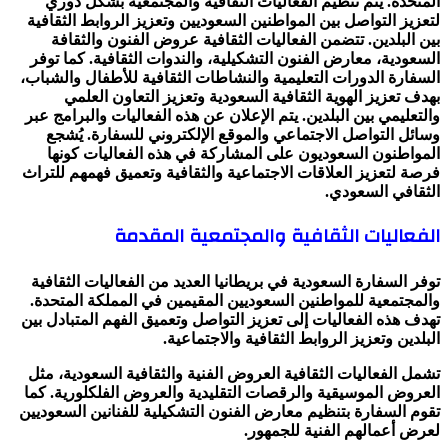
المتحدة. يتم تنظيم الفعاليات الثقافية والمجتمعية بشكل دوري
لتعزيز التواصل بين المواطنين السعوديين وتعزيز الروابط الثقافية
بين البلدين. تتضمن الفعاليات الثقافية عروض الفنون والثقافة
السعودية، معارض الفنون التشكيلية، والندوات الثقافية. كما توفر
السفارة الدورات التعليمية والنشاطات الثقافية للأطفال والشباب،
بهدف تعزيز الهوية الثقافية السعودية وتعزيز التعاون العلمي
والتعليمي بين البلدين. يتم الإعلان عن هذه الفعاليات والبرامج عبر
وسائل التواصل الاجتماعي والموقع الإلكتروني للسفارة. يُشجع
المواطنون السعوديون على المشاركة في هذه الفعاليات كونها
فرصة لتعزيز العلاقات الاجتماعية والثقافية وتعميق فهمهم للتراث
الثقافي السعودي.
الفعاليات الثقافية والمجتمعية المقدمة
توفر السفارة السعودية في بريطانيا العديد من الفعاليات الثقافية
والمجتمعية للمواطنين السعوديين المقيمين في المملكة المتحدة.
تهدف هذه الفعاليات إلى تعزيز التواصل وتعميق الفهم المتبادل بين
البلدين وتعزيز الروابط الثقافية والاجتماعية.
تشمل الفعاليات الثقافية العروض الفنية والثقافية السعودية، مثل
العروض الموسيقية والرقصات التقليدية والعروض الفلكلورية. كما
تقوم السفارة بتنظيم معارض الفنون التشكيلية للفنانين السعوديين
لعرض أعمالهم الفنية للجمهور.