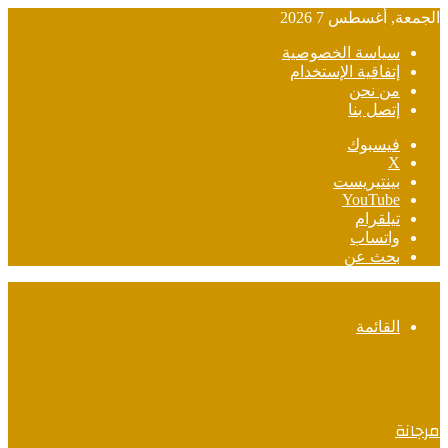
الجمعة, أغسطس 7 2026
سياسة الخصوصية
إتفاقية الإستخدام
من نحن
إتصل بنا
فيسبوك
‫X
بينتيريست
‫YouTube
تيلقرام
واتساب
بحث عن
القائمة
مرجانة