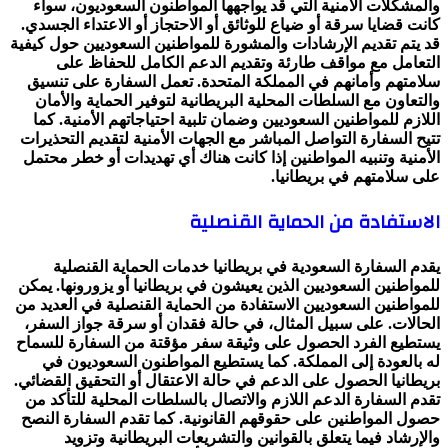
والمشكلات الأمنية التي قد يواجهها المواطنون السعوديون، سواء
كانت قضايا سرقة أو ضياع للوثائق أو الاحتجاز أو الاعتداء الجسدي.
قد يتم تقديم الإرشادات والمشورة للمواطنين السعوديين حول كيفية
التعامل مع مواقف طارئة وتقديم الدعم الكامل للحفاظ على
سلامتهم وأمانهم في المملكة المتحدة. تعمل السفارة على تنسيق
والتعاون مع السلطات المحلية البريطانية لتوفير الحماية والأمان
اللازم للمواطنين السعوديين وضمان تلبية احتياجاتهم الأمنية. كما
تتيح السفارة التواصل المباشر مع الجهات الأمنية لتقديم التحذيرات
الأمنية وتنبيه المواطنين إذا كانت هناك أي تهديدات أو خطر محتمل
على سلامتهم في بريطانيا.
الاستفادة من الحماية القنصلية
يقدم السفارة السعودية في بريطانيا خدمات الحماية القنصلية
للمواطنين السعوديين الذين يعيشون في بريطانيا أو يزورونها. يمكن
للمواطنين السعوديين الاستفادة من الحماية القنصلية في العديد من
الحالات. على سبيل المثال، في حالة فقدان أو سرقة جواز السفر،
يستطيع الفرد الحصول على وثيقة سفر مؤقتة من السفارة للسماح
له بالعودة إلى المملكة. كما يستطيع المواطنون السعوديون في
بريطانيا الحصول على الدعم في حالة الاعتقال أو التحقيق القضائي.
تقدم السفارة الدعم اللازم والاتصال بالسلطات المحلية للتأكد من
حصول المواطنين على حقوقهم القانونية. كما تقدم السفارة النصح
والإرشاد فيما يتعلق بالقوانين والتشريعات البريطانية وتزويد