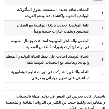
اكتشاف ثقافة جديدة: استمتعت بتذوق المأكولات
١
البولندية الشهية واكتشاف تقاليدهم الفريدة
اللغة البولندية: تحدثت باللغة البولندية مع السكان
٢
المحليين وتعلمت عبارات جديدة يومياً
الطقس والمناظر الطبيعية: استمتعت بجمال الطبيعة
٣
في بولندا وتأثرت بتغيرات الطقس الفصلية
الحياة اليومية: اعتادت على نمط الحياة البولندي المنظم
٤
والهادئ وتعاملت مع التحديات اليومية بثقة
التعلم والتطوير: شاركت في دورات تعليمية وتطويرية
٥
تساعدني على تطوير مهاراتي ومعرفتي
باختصار، كانت تجربتي في العيش في بولندا مليئة بالتحديات
والمغامرات، ولكنها جلبت لي الكثير من الثروات الثقافية والشخصية
التي سأحملها معي للأبد.