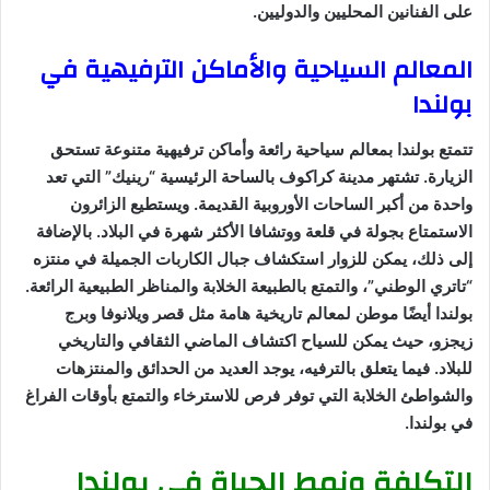
على الفنانين المحليين والدوليين.
المعالم السياحية والأماكن الترفيهية في
بولندا
تتمتع بولندا بمعالم سياحية رائعة وأماكن ترفيهية متنوعة تستحق
الزيارة. تشتهر مدينة كراكوف بالساحة الرئيسية “رينيك” التي تعد
واحدة من أكبر الساحات الأوروبية القديمة. ويستطيع الزائرون
الاستمتاع بجولة في قلعة ووتشافا الأكثر شهرة في البلاد. بالإضافة
إلى ذلك، يمكن للزوار استكشاف جبال الكاربات الجميلة في منتزه
“تاتري الوطني”، والتمتع بالطبيعة الخلابة والمناظر الطبيعية الرائعة.
بولندا أيضًا موطن لمعالم تاريخية هامة مثل قصر ويلانوفا وبرج
زيجزو، حيث يمكن للسياح اكتشاف الماضي الثقافي والتاريخي
للبلاد. فيما يتعلق بالترفيه، يوجد العديد من الحدائق والمنتزهات
والشواطئ الخلابة التي توفر فرص للاسترخاء والتمتع بأوقات الفراغ
في بولندا.
التكلفة ونمط الحياة في بولندا