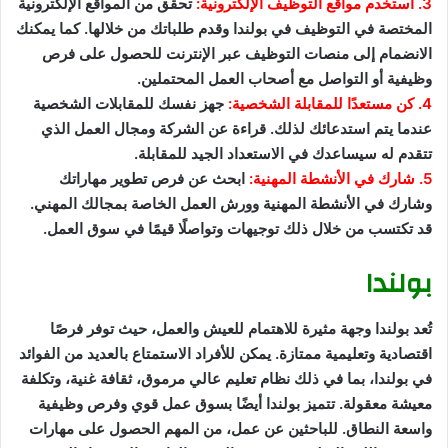
3. استخدم مواقع التوظيف الإلكترونية:
تحقق من المواقع الإلكترونية
المختصة في التوظيف في بولندا وقدم طلباتك من خلالها. كما يمكنك
الانضمام إلى منصات التوظيف عبر الإنترنت للحصول على فرص
وظيفية أو التواصل مع أصحاب العمل المحتملين.
4. كن مستعدًا للمقابلة الشخصية:
جهز نفسك للمقابلات الشخصية
عندما يتم استدعائك لذلك. قراءة عن الشركة ومجال العمل الذي
تتقدم له سيساعدك في الاستعداد الجيد للمقابلة.
5. شارك في الأنشطة المهنية:
ابحث عن فرص تطوير مهاراتك
وشارك في الأنشطة المهنية وورش العمل الخاصة بمجالك المهني.
قد تكتسب من خلال ذلك توجيهات وتواصلًا قيمًا في سوق العمل.
بولندا
تُعد بولندا وجهة مثيرة للاهتمام للعيش والعمل، حيث توفر فرصًا
اقتصادية وتعليمية ممتازة. يمكن للأفراد الاستمتاع بالعديد من الفوائد
في بولندا، بما في ذلك نظام تعليم عالي مرموق، ثقافة غنية، وتكلفة
معيشة معقولة. تتميز بولندا أيضًا بسوق عمل قوي وفرص وظيفية
واسعة النطاق. للباحثين عن عمل، من المهم الحصول على مهارات