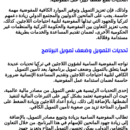
ولذلك، فإن تعزيز التمويل وتوفير الموارد الكافية للمفوضية مهمة
حاسمة. يجب على المانحين الدوليين والمجتمع الدولي زيادة دعمهم
لتركيا وللجهود التي تبذلها المفوضية لتلبية احتياجات اللاجئين. كذلك،
يجب تعزيز التعاون بين المفوضية والحكومة التركية والمنظمات غير
الحكومية الأخرى، لضمان تقديم المساعدة والخدمات بطريقة
مستدامة وفعّالة.
تحديات التمويل وضعف تمويل البرنامج
تواجه المفوضية السامية لشؤون اللاجئين في تركيا تحديات عديدة
فيما يتعلق بالتمويل وضعف تمويل برنامجها. يعد تأمين التمويل
الكافي لتلبية احتياجات اللاجئين وتقديم المساعدة الإنسانية ضرورة
حاسمة لضمان استدامة عمل المفوضية.
إحدى التحديات الرئيسية هي نقص التمويل من مصادر مالية عالمية،
حيث أن المفوضية تعتمد بشكل كبير على التبرعات المالية لتنفيذ
أنشطتها. بالإضافة إلى ذلك، زيادة أعداد اللاجئين وزيادة الضغط على
الموارد المتاحة تزيد من صعوبة تأمين التمويل الكافي.
تطالب المفوضية السامية بزيادة وتنويع مصادر التمويل، بالإضافة
إلى زيادة جهود المانحين للإسهام في هذا البرنامج. من خلال التعاون
والتضامن الدولي، يمكن تحسين التمويل المتاح وتعزيز جهود