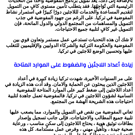
بالإضافة إلى ذلك، يُعَد تمويل برنامج المفوضية واحدًا من التحديات
الرئيسية التي تُوَاجِهُهَا. فقد يتطلب تأمين مستوى كافٍ من التمويل
لتقديم المساعدة والخدمات لللاجئين دورًا كبيرًا في استمرار نشاط
المفوضية في تركيا. على الرغم من جهود المفوضية في جذب
التمويل والمساهمات من المجتمع الدولي والدول المانحة، فإن
التمويل غير كافٍ لتلبية جميع الاحتياجات.
لا شك أن هذه التحديات تستدعي عمل مستمر وتعاون قوي بين
المفوضية والحكومة التركية والشركاء الدوليين والإقليميين للتغلب
عليها وتحسين الوضع للاجئين في تركيا.
زيادة أعداد اللاجئين والضغوط على الموارد المتاحة
على مر السنوات الأخيرة، شهدت تركيا زيادة كبيرة في أعداد
اللاجئين الذين يبحثون عن الحماية والامان. وقد أدت هذه الزيادة في
أعداد اللاجئين إلى ضغط كبير على الموارد المتاحة للمفوضية
السامية لشؤون اللاجئين في تركيا. فالمفوضية تعمل جاهدة لتلبية
احتياجات هذه الشريحة الهشة من المجتمع.
تعاني المفوضية من نقص في التمويل والموارد، مما يصعب عليها
تلبية جميع المطالب والاحتياجات. فإلى جانب تسجيل وإصدار
بطاقات توثيق هوية ، يحتاج اللاجئون إلى سكنٍ مناسب ، ورعاية
صحية جيدة ، وتأهيل مهني ، وفرص عمل مستدامة. كل هذه
التحديات تضع ضغطًا كبيرًا على المفوضية.