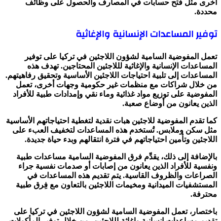
أخرى مثل فتح حسابات في المصارف والحصول على وظائف
محددة.
توفير المساعدات الإنسانية والإغاثية
تعمل المفوضية السامية لشؤون اللاجئين في تركيا على توفير
المساعدات الإنسانية والإغاثية لللاجئين المحتاجين. تهدف هذه
المساعدات إلى تلبية احتياجات اللاجئين الأساسية وتحقيق رفاهيتهم.
من خلال شراكات مع منظمات غير حكومية وجهات أخرى، تعمل
المفوضية على توزيع مواد غذائية وماء نقي وإمدادات طبية للأفراد
الذين يعانون من أوضاع صعبة.
كما تقدم المفوضية للاجئين هبات نقدية لتغطية احتياجاتهم الأساسية
مثل سكن وملابس. تُستخدم هذه المساعدات لتخفيف العبء على
اللاجئين وتأمين احتياجاتهم في فترة انتقالهم وبدء حياة جديدة.
بالإضافة إلى ذلك، يقدِّم فرق المفوضية السامية مساعدات طبية
ونفسية للأفراد الذين يعانون من إصابات أو صدمات نفسية جراء
الصراعات والظروف القاسية. يتم تقديم هذه المساعدات في
المستشفيات الميدانية ومخيمات اللاجئين بالتعاون مع فِرق طبية
محترفة.
باختصار، تعمل المفوضية السامية لشؤون اللاجئين في تركيا على
تقديم مساعدات إنسانية وإغاثة لللاجئين، من خلال توفير المأكولات