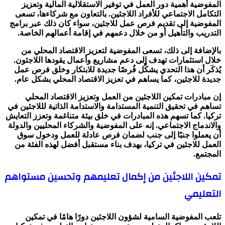
المفوضية أهمية دور العمل في توفير الاستقلالية المالية وتعزيز
التكامل الاجتماعي للأفراد اللاجئين. بالتعاون مع شركاءها، تسعى
المفوضية إلى تقديم فرص عمل للاجئين، سواء كان ذلك عبر برامج
التدريب والتأهيل أو من خلال دعمهم في إقامة أعمالهم الخاصة.
بالإضافة إلى ذلك، تسعى المفوضية لتعزيز الاقتصاد المحلي من
خلال استثمارات تهدف إلى دعم مشاريع وأعمال يقودها اللاجئون.
يُذكَر أن هذا التحدي يشكِّل فُرصًا جديدة للابتكار وخلق فرص عمل
جديدة للاجئين، كما يساهم في تعزيز الاقتصاد المحلي بشكل عام.
إن مبادرات تمكين اللاجئين من العمل وتعزيز الاقتصاد المحلي
تساهم في تحقيق التنمية المستدامة والاستدامة الذاتية لللاجئين في
تركيا. كما تسهم هذه المبادرات في خلق بيئة متناغمة وتعزز التعايش
والاندماج الاجتماعي. إنه على المفوضية والشركاء المحليين والدولة
أن يعملوا جنبًا إلى جنب لضمان فرص عادلة للعمل ودخول سوق
العمل للاجئين في تركيا، بهدف بناء مستقبل أفضل لهذه الفئة من
المجتمع.
تمكين اللاجئين من إكمال تعليمهم وتحسين مستواهم
التعليمي
تلعب المفوضية السامية لشؤون اللاجئين دورًا هامًا في تمكين