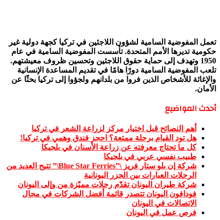
تعمل المفوضية السامية لشؤون اللاجئين في تركيا كجهة دولية غير
حكومية تديرها الأمم المتحدة. تأسست المفوضية السامية في عام
1950 وتهدف إلى حماية حقوق اللاجئين وتحسين ظروف معيشتهم.
تلعب المفوضية السامية دورًا هامًا في تقديم المساعدة الإنسانية
والإغاثة للأشخاص الذين فروا من بلدانهم ولجؤوا إلى تركيا بحثًا عن
الأمان.
أحدث المواضيع
أهم النصائح قبل اختيار مركز لزراعة الشعر في تركيا
هل تود القيام برحلة ممتعة؟ احجز فندق وهمي في تركيا!
كل ما تحتاج معرفته عن زراعة الأسنان في بلجيكا
طبيب نفسي عربي في بلجيكا
شركة إن بلو ستار فريز \”Blue Star Ferries\” تتيح العديد من
الرحلات العبارات بين الجزر اليونانية
شركة طيران اليونان تقدّم رحلات مميّزة من وإلى اليونان
فودافون اليونان تتصدر قائمة أفضل الشركات في مجال
الاتصالات في اليونان
فرص عمل في اليونان