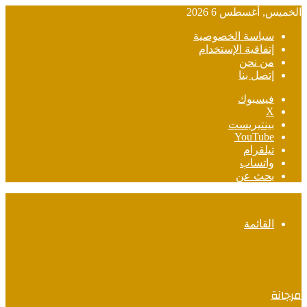
الخميس, أغسطس 6 2026
سياسة الخصوصية
إتفاقية الإستخدام
من نحن
إتصل بنا
فيسبوك
‫X
بينتيريست
‫YouTube
تيلقرام
واتساب
بحث عن
القائمة
مرجانة