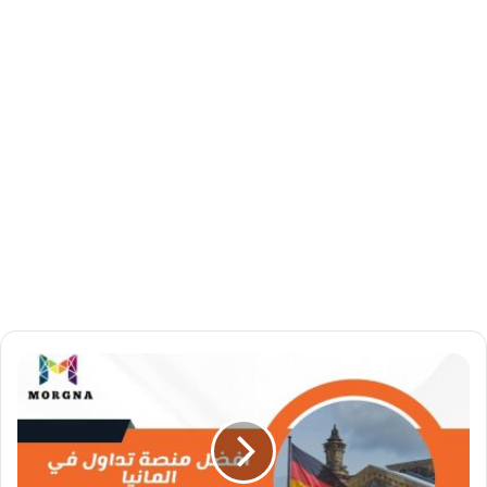
ا
ف
ض
ل
م
ن