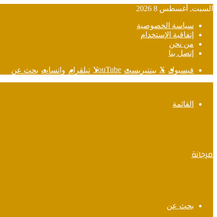
السبت, أغسطس 8 2026
سياسة الخصوصية
إتفاقية الإستخدام
من نحن
إتصل بنا
‫YouTube
‫X
فيسبوك
بينتيريست
تيلقرام
واتساب
بحث عن
القائمة
مرجانة
بحث عن