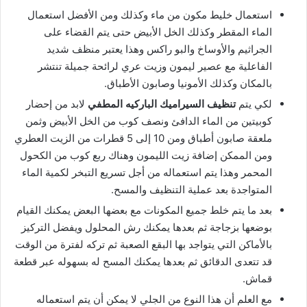
استعمال خليط مكون من ماء وكذلك ومن الأفضل استعمال
الماء المقطر وكذلك الخل الأبيض حتى يتم القضاء على
الجراثيم والأوساخ والبو راكس وهذا يعتبر منظف شديد
الفاعلية مع عصير ليمون وزيت عري لرائحة جميلة تنتشر
بالمكان وكذلك الأمونيا وصابون الأطباق.
لكي يتم
تنظيف السيراميك الباركيه المطفي
لابد من إحضار
كوبيتين من الماء الدافئ ونصف كوب من الخل الأبيض وثمن
ملعقة صابون أطباق ومن 10 إلى 5 قطرات من الزيت العطري
ومن الممكن إضافة زيت الليمون وهناك ربع كوب من الكحول
المحمر وهذا يتم استعماله من أجل تسريع التبخر لكمية الماء
المتواجدة بعد عملية التنظيف والمسح.
بعد ما يتم خلط جميع المكونات مع بعضها البعض يمكنك القيام
بوضعها بزجاجة ثم بعدها يمكنك رش المحلول ويفضل التركيز
بالأماكن التي يتواجد بها البقع الصعبة ثم تركه لفترة من الوقت
قد تتعدى الدقائق ثم بعدها يمكنك المسح له بسهوله عبر قطعة
قماش.
مع العلم أن هذا النوع من الجلي لا يمكن أن يتم استعماله