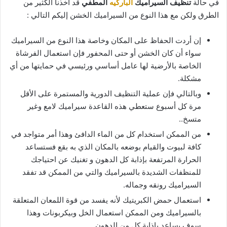
في حالة
تنظيف السيراميك
الباركيه
المطفي
قد أخذنا الكثير من
الطرق ولكن مع هذا النوع من السيراميك الخشن إليكم التالي :
إن أردت الحفاظ على المكان وخاصة هذا النوع من السيراميك
سواء أن كان الخشن أو حتى المحفور فإن استعمال الفرشاة
الخاصة بالأرضية لها عامل أساسي ورئيسي في حمايتها من أي
مشكلة.
وبالتالي فإن عملية التنظيف الدورية والمستمرة على الأقل
مرة كل أسبوع ستعطي هذه القاعدة سيراميك لامع وغير
متسخ..
من الممكن استخدام كل من الماء الدافئ وهذا أمر متواجد في
كافة لبيوت والقيام بوضعه بالمكان الذي به بقع فستساعد
الحرارة المرتفعة بإذابة كل الدهون و تغنيك عن احتياجك
للمنظفات الشديدة بالسيراميك والتي من الممكن قد تفقد
السيراميك رونقه وجماله.
استعمال حمض الكبريتيك لأنه يفسد من قوة اللمعان المتعلقة
بالسيراميك ومن الممكن استعمال الخل وبيكربونات وهذا
سوف يساعد بإذابة كل من الدهون.