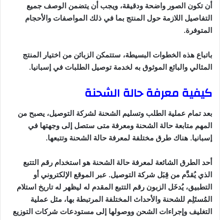
أن تكون الصور واضحة ودقيقة، ويجب أن يتضمن الوصف جميع
التفاصيل اللازمة حول المنتج بما في ذلك المواصفات والأحجام
المتوفرة.
باتباع هذه الخطوات البسيطة، ستتمكن الزبائن من اختيار المنتج
المثالي والبائع الموثوق به لخدمة توصيل الطلبات في إسبانيا.
كيفية معرفة حالة الشحنة
بعد تمام عملية الطلب وتسليم الشحنة لشركة التوصيل، يصبح من
المهم متابعة حالة الشحنة ومعرفة متى ستصل إلى وجهتها في
إسبانيا. هناك طرق مختلفة لمعرفة حالة الشحنة وتتبعها.
أحد الطرق الشائعة لمعرفة حالة الشحنة هو استخدام رقم التتبع
الذي يُقدَّم من قِبَل شركة التوصيل. عبر الموقع الإلكتروني أو
التطبيق، يُدخَل الزبون رقم التتبع المقدم له ليظهر له تاريخ استلام
المُستَلِم للشحنة والأحداث المختلفة المرتبطة بها، مثل عملية
التغليف وإجراءات الشحن ووصولها إلى مستودعات شركات التوزيع