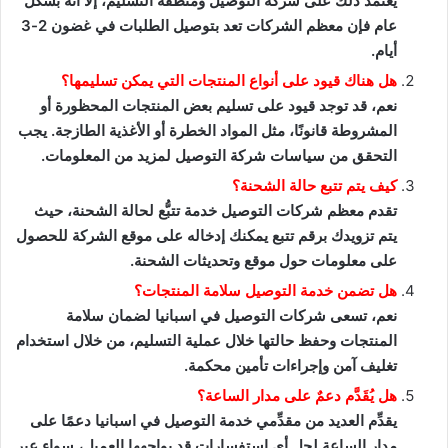
يعتمد ذلك على شركة التوصيل ومنطقة التسليم، إلا أنه بشكل
عام فإن معظم الشركات تعد بتوصيل الطلبات في غضون 2-3
أيام.
هل هناك قيود على أنواع المنتجات التي يمكن تسليمها؟
نعم، قد توجد قيود على تسليم بعض المنتجات المحظورة أو
المشروطة قانونًا، مثل المواد الخطرة أو الأغذية الطازجة. يجب
التحقق من سياسات شركة التوصيل لمزيد من المعلومات.
كيف يتم تتبع حالة الشحنة؟
تقدم معظم شركات التوصيل خدمة تتبُّع لحالة الشحنة، حيث
يتم تزويدك برقم تتبع يمكنك إدخاله على موقع الشركة للحصول
على معلومات حول موقع وتحديثات الشحنة.
هل تضمن خدمة التوصيل سلامة المنتجات؟
نعم، تسعى شركات التوصيل في اسبانيا لضمان سلامة
المنتجات وحفظ حالتها خلال عملية التسليم، من خلال استخدام
تغليف آمن وإجراءات تأمين محكمة.
هل يُقَدَّم دعمٌ على مدار الساعة؟
يقدِّم العديد من مقدِّمي خدمة التوصيل في اسبانيا دعمًا على
مدار الساعة لحل أي استفسارات قد يواجهها العميل، سواء عبر