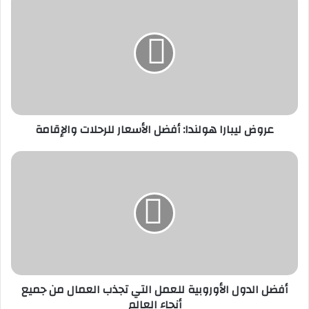
ر
و
ض
ل
ي
ب
ا
ر
عروض ليبارا هولندا: أفضل الأسعار للرحلات والإقامة
ا
ه
و
أ
ل
ف
ن
ض
د
ل
ا
ا
:
ل
أ
د
ف
و
ض
ل
أفضل الدول الأوروبية للعمل التي تجذب العمال من جميع
ل
ا
أنحاء العالم
ا
ل