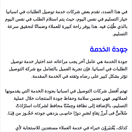
في هذا الصدد، تقدم بعض شركات خدمة توصيل الطلبات في اسبانيا
خيار التسليم في نفس اليوم، حيث يتم استلام الطلب في نفس اليوم
بالذي طُلِبَ فيه. هذا يوفر راحة كبيرة للعملاء وضمانًا لتحقيق سرعة
التسليم.
جودة الخدمة
جودة الخدمة هي عامل آخر يجب مراعاته عند اختيار خدمة توصيل
الطلبات في اسبانيا. فإن تجربة العميل بالتعامل مع شركة التوصيل
تؤثر بشكل كبير على رضاه وثقته في الخدمة المقدمة.
تهتم أفضل شركات التوصيل في اسبانيا بجودة الخدمة التي يقدمونها
لعملائهم. فهي تضمن سلامة وحفاظ جودة المنتجات خلال عملية
التسليم، بالإضافة إلى نظافة وحِسْنًا محافظ لشركات استَزَادَتُْ
سُلاَسُّ فى أبرزْ نِقاءٍ لصَبرِ دورًا حاسِـى يزدهي جودته حَجُـوز من قِبَـI‬.
كذلك، يُعْتبَروْن خبراء في خدمة العملاء مستعدين للاستجابة لأي