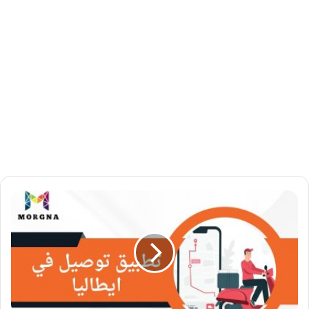
ت
ط
ب
ي
ق
ت
و
ص