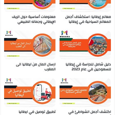
ا
ا
ل
معالم إيطاليا: استكشاف أجمل
معلومات أساسية حول الريف
ى
المعالم السياحية في إيطاليا
الإيطالي وجماله الطبيعي
ا
ل
م
غ
ر
ب
دليل شامل للدراسة في إيطاليا
ارسال المال من ايطاليا الى
للسعوديين في عام 2023
المغرب
اكتشف أجمل الشواطئ في
تطبيق توصيل في ايطاليا