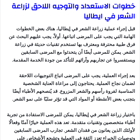
خطوات الاستعداد والتوجيه اللاحق لزراعة
الشعر في ايطاليا
قبل إجراء عملية زراعة الشعر في إيطاليا، هناك بعض الخطوات
الهامة التي يجب على المرضى اتباعها. أولاً، يجب عليهم البحث عن
فرق طبية محترفة ومعترف بها تستخدم تقنيات حديثة في زراعة
الشعر. يمكن للمرضى أيضًا أن يتحدثوا مع المرضى السابقين
ويستفسروا عن تجاربهم وآرائهم للتأكد من جودة الخدمة المقدمة.
بعد إجراء العملية، يجب على المرضى اتباع التوجيهات اللاحقة
لضمان نجاح العملية. يحتاجون إلى مراعاة العناية الشخصية
المناسبة لفروة رأسهم والشعر المزروع. قد يُنصحهم الأطباء أيضًا
بتجنب بعض الأنشطة أو المواد التي قد تؤثر سلبًا على نمو الشعر.
باختيار زراعة الشعر في إيطاليا، يمكن للمرضى الاستفادة من تجربة
أطباء متخصصين وتقنيات متقدمة. تعد هذه العملية خيارًا آمنًا وفعالًا
لأولئك الذين يعانون من فقدان الشعر. تجارب المرضى السابقين
وتوصيات الخبراء تعزز الثقة في العملية وتشجع الأشخاص على