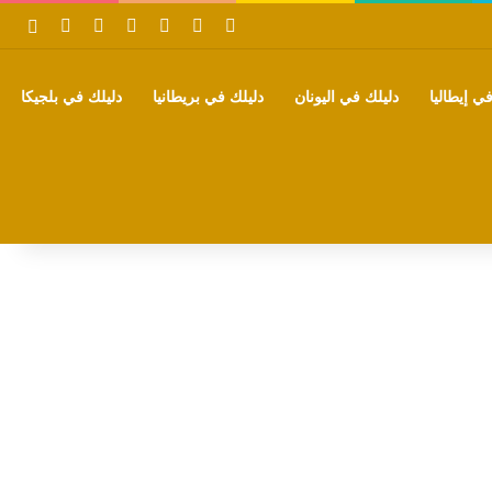
‫X
فيسبوك
بينتيريست
‫YouTube
تيلقرام
واتساب
بحث
ي إيطاليا
دليلك في اليونان
دليلك في بريطانيا
دليلك في بلجيكا