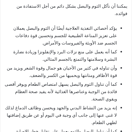
يمكننا أن نأكل الثوم والبصل بشكل دائم من أجل الاستفادة من
فوائده.
يؤكد أخصائي التغذية العلاجية أيضًا أن الثوم والبصل يعملان
على تعزيز المناعة الطبيعية للجسم وتحسين قوة دفاعات
الجسم ضد الأوبئة والفيروسات والأمراض.
كما أنه يعمل على منع نزلات البرد والإنفلونزا وزيادة نضارة
البشرة وسلامتها والتمتع بالجسم المثالي.
وأن تناوله في كثير من الأحيان هو جمال وقوة الشعر ويزيد من
قوة الأظافر ومتانتها ويحميها من الكسر والضعف.
كما أن تناول الثوم والبصل يسهل امتصاص الطعام ويوفر أقصى
فائدة من الوجبة وعناصرها الغذائية لأنه يفيد صحة العظام
ويقوي الصحة.
إنه يزيد من النشاط البدني والجهد ويحسن وظائف الدماغ لذلك
لا غنى عنها إلى جانب أي وجبة في اليوم أو عن طريق إضافتها
لطهي الطعام.
كما أن تناول البصل والثوم يعمل على تقليل خطر الإصابة