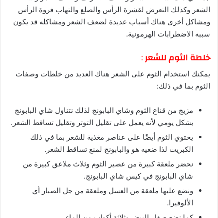
الشعر وكذلك التعرض لقشرة الرأس والصلع والتهاب فروة الرأس
ومشاكل أخرى هناك أسباب عديدة لضعف الشعر ومشاكله قد يكون
سببه الاضطرابات الهرمونية.
خلطة الثوم للشعر
:
يمكنك استخدام الثوم على الشعر هناك العديد من خلطات وصفات
الثوم بما في ذلك:
مزيج من قناع الثوم وشاي البابونج لذلك نتناول شاي البابونج
بشكل يومي لأنه يعمل على تقليل التوتر وتقليل تساقط الشعر.
يحتوي الثوم أيضًا على عناصر مغذية للشعر بما في ذلك
الكبريت لذا ضعيه هو والبابونج لمنع تساقط الشعر.
نحضر ملعقة كبيرة من عصير الثوم وثلاث ملاعق كبيرة من
شاي البابونج في كيس شاي البابونج.
ونضع عليها ملعقة من العسل وملعقة من جل الصبار أي
الألوفيرا.
كما نضع صفار البيض وثلاثة أكواب من الماء.