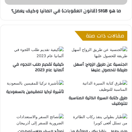
ا
(
ما هو StGB (قانون العقوبات) في المانيا وكيف يعمل؟
ن
ق
ي
ا
ا
ن
م
و
مقالات ذات صلة
ن
ن
ا
ا
ل
ل
س
ع
ع
ق
الجنسية عن طريق الزواج: أسهل
كيفية تقديم طلب اللجوء في
و
و
طريقة للحصول عليها
ألمانيا عام 2023
د
ب
ي
ا
ه
ت
؟
تأشيرة تركيا للمقيمين بالسعودية
)
طرق كتابة السيرة الذاتية المناسبة
ف
للتوظيف
ي
ا
ل
م
ا
طيار بطولي ينقذ ركاب الطائرة من
نصائح السفر والاستعدادات