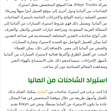
شركة Kleyn Trucks. هذا الموقع المتخصص يجعل استيراد
الشاحنات من ألمانيا ودول أخرى إلى موقع العميل أمرًا سهلاً ومريحًا.
تتضمن العملية دراسة اللوائح والإجراءات الخاصة باستيراد الشاحنات
من ألمانيا. ويشمل ذلك فهم شروط استيراد السيارات من ألمانيا إلى
المملكة العربية السعودية، ومراجعة خيارات الشحن والنقل، والتعرف
على أنواع شاحنات التعدين المختلفة المستخدمة في صناعة التعدين.
كما يمكن للعميل التواصل مع العمدة لاستيراد وتجارة السيارات
والشحن من ألمانيا إلى مصر. بالإضافة إلى ذلك، يمكن للعملاء
البحث عن أفضل الطرق وأكثرها فعالية لاستيراد السيارات من ألمانيا
بأسهل الإجراءات. سيساعدهم ذلك على الاستمتاع بالهواء النقي
ومشاهدة المعالم السياحية دون أي متاعب.
استيراد الشاحنات من المانيا
إذا كنت ترغب في استيراد شاحنات من
ألمانيا
، يمكنك القيام بذلك
بأفضل وأسهل طريقة من خلال موقعنا المتخصص في هذا المجال.
عادة ما يكون الاستيراد من ألمانيا بسيطًا، ونحن في Kleyn نقدم
خدمة مخصصة بحيث يمكن لأي شخص استيراد شاحنات من ألمانيا