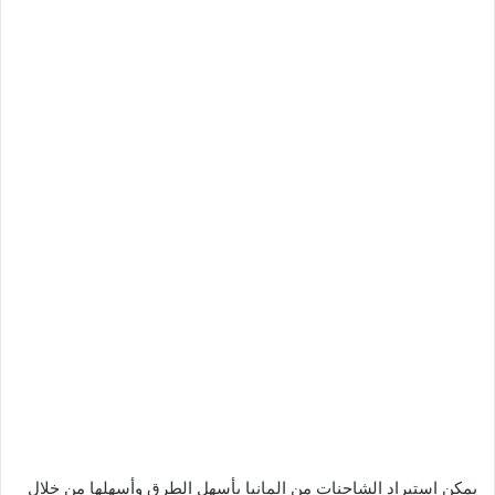
يمكن استيراد الشاحنات من المانيا بأسهل الطرق وأسهلها من خلال