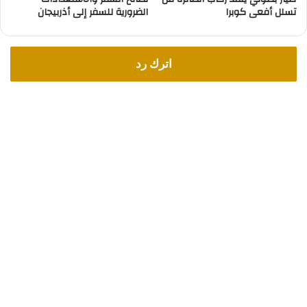
ن
تسلل أفعى كوبرا
الضرورية للسفر إلى أذربيجان
ي
ا
و
ك
اترك رد
ي
ف
ي
ع
م
ل
؟