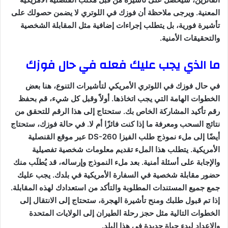
المعنية. ويرجى ملاحظة أن فوزك في اللوتري لا يضمن حصولك على
تأشيرة فورية، بل يتطلب إجراءات إضافية مثل المقابلة الشخصية
والتحقيقات الأمنية.
ما الذي يجب عليك فعله في حال فوزك
في حال فوزك في اللوتري الأمريكي لتأشيرات التنوع، هنا بعض
الخطوات الهامة التي يجب اتخاذها. أولاً وقبل كل شيء، قم بحفظ
رقم تأكيد المشاركة الخاص بك. ستحتاج إلى هذا الرقم للتحقق من
نتائج السحب ومعرفة ما إذا كنت فائزًا أم لا. في حالة فوزك، ستحتاج
أيضًا إلى ملء نموذج طلب الفيزا DS-260 عبر موقع القنصلية
الأمريكية. يتطلب هذا الملء تقديم معلومات شخصية تفصيلية
والإجابة على أسئلة أمنية. بعد ملء النموذج وإرساله، قد يُطلَب منك
حضور مقابلة شخصية في السفارة الأمريكية في بلدك. يجب عليك
جمع جميع المستندات المطلوبة والتأكد من استعدادك لهذه المقابلة.
إذا تم قبول طلبك ومنح تأشيرة الهجرة، ستحتاج إلى الانتقال إلى
الخطوات التالية مثل حجز رحلة الطيران إلى الولايات المتحدة
والإعداد لبدء حياة جديدة في هذا البلد.