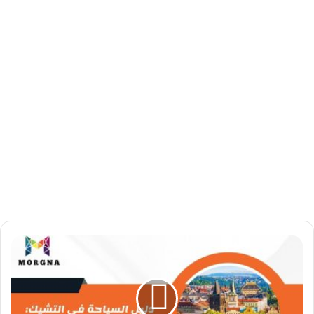
د
ل
ي
ل
ا