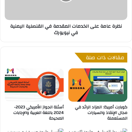
ا
ا
ل
م
س
ة
ي
ع
نظرة عامة على الخدمات المقدمة في القنصلية اليمنية
ا
ل
في نيويورك
ح
ى
ي
ا
ة
ل
ف
خ
مقالات ذات صلة
ي
د
ب
م
ل
ا
ج
ت
ي
ا
ك
ل
ا
م
ق
كوبارت أمريكا: المزاد الرائد في
أسئلة الجواز الأمريكي 2023-
د
مجال الإنقاذ والسيارات
2024 باللغة العربية والإجابات
م
المستعملة
الصحيحة
ة
ف
ي