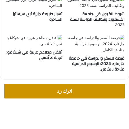
ا
ل
شروط القبول في جامعة
أسرار طبيعة جزيرة ثري سيسترز
ق
اكسفورد وتكاليف الدراسة لسنة
الساحرة
ن
2023
ص
ل
ي
ة
أفضل مطاعم عربية في شيكاغو:
ا
تجربة لا تُنسى
فرصة للسفر والدراسة في جامعة
ل
هارفارد 2024: الرسوم الدراسية
ي
متاحة بالكامل.
م
ن
ي
ة
اترك رد
ف
ي
ن
ي
و
ي