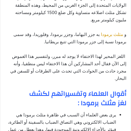
الولايات المتحدة إلى الجزء الغربي من المحيط، وهذه المنطقة
تشكل مثلث اضلاعه متساوية وكل ضلع 1500 كيلومتر ومساحته
مليون كيلومتر مربع.
و
مثلث برمودا
به جزر البهاما، وجزر برمودا، وفلوريدا، وقد سمى
برمودا نسبة إلى جزر برمودا التي تتبع بريطانيا.
اللغز المحير لهذا الاختفاء لا يوجد له مبرر، ولتفسير هذا الغموض
إلى الآن فقال أحد المشاركين أن هذا الاختفاء ليس منطقيا، وأنه
مجرد حادث من الحوادث التي تحدث على الطرقات أو للسفن في
البحار.
أقوال العلماء وتفسيراتهم لكشف
لغز مثلث برمودا :
يرى بعض العلماء أن السبب في ظاهرة مثلث برمودا هي
الضباب الالكتروني وهي التصاق الضباب بالسفينة أو الطائرة،
فيؤثر بالأجزاء الالكترونية الموجودة فيها، وهذا يعطل من عمل