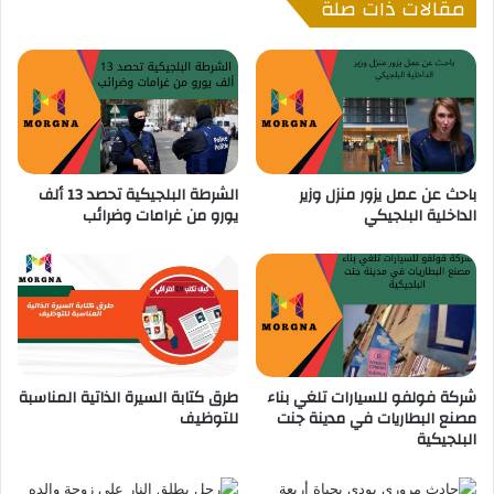
مقالات ذات صلة
ك
و
ب
ا
ا
ئ
ر
ح
ا
ل
ك
ر
باحث عن عمل يزور منزل وزير
الشرطة البلجيكية تحصد 13 ألف
ي
الداخلية البلجيكي
يورو من غرامات وضرائب
ه
ة
ب
ا
ل
م
ن
ز
شركة فولفو للسيارات تلغي بناء
طرق كتابة السيرة الذاتية المناسبة
ل
مصنع البطاريات في مدينة جنت
للتوظيف
البلجيكية