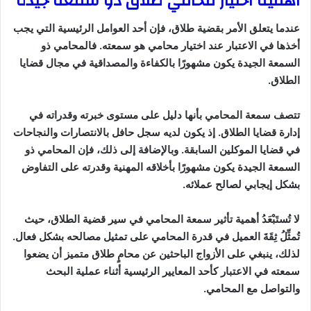
أهمية اختيار محامي طلاق ذو سمعة جيدة
عندما يتعلق الأمر بقضية طلاق، فإن أحد العوامل الرئيسية التي يجب
أخذها في الاعتبار عند اختيار محامي هو سمعته. فالمحامي ذو
السمعة الجيدة يكون مشهورًا بالكفاءة والمصداقية في مجال قضايا
الطلاق.
تتصف سمعة المحامي بأنها دليل على مستوى خبرته وقدراته في
إدارة قضايا الطلاق. إذ يكون لديه سجل حافل بالانتصارات والنجاحات
في قضايا الموكلين السابقة. وبالإضافة إلى ذلك، فإن المحامي ذو
السمعة الجيدة يكون مشهورًا بأخلاقه المهنية وقدرته على التفاوض
بشكل إيجابي لصالح عملائه.
لا تُستَبْعَدُ أهمية تأثير سمعة المحامي في سير قضية الطلاق، حيث
تُمثِّلُ ثِقَةَ العميل في قدرة المحامي على تمثيل مصالحه بشكل فعال.
لذلك، ينبغي على الأزواج الباحثين عن محامٍ طلاق متميز أن يضعوا
سمعته في الاعتبار كأحد المعايير الرئيسية أثناء عملية البحث
والتواصل مع المحامي.