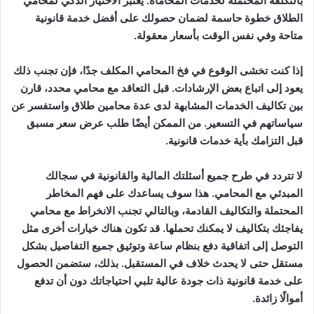
بالتكلفة المحتملة لخدمات المحاماة. يُعتبر الاختيار الذكي لمحامي
الطلاق خطوة حاسمة لضمان حصولك على أفضل خدمة قانونية
متاحة وفي نفس الوقت بأسعار معقولة.
إذا كنت تخشى الوقوع في فخ المحامي المكلف جدًا، فإن تجنب ذلك
يعود إلى اتباع بعض الإرشادات. قبل التعاقد مع محامي محدد، قارن
بين تكاليف الخدمات المشابهة لدى عدة محامين طلاق واستفسر عن
سياساتهم في التسعير. من الممكن أيضًا طلب عرض سعر مسبق
قبل التزامك بأية خدمات قانونية.
لا تتردد في طرح جميع أسئلتك المالية والقانونية في سجالك
المبدئي مع المحامي. هذا سوف يساعدك على فهم المخاطر
المحتملة والتكاليف القادمة، وبالتالي تجنب الانخراط مع محامي
يفاجئك بتكاليف لا يمكنك تحملها. قد تكون هناك خيارات أخرى مثل
التوصل إلى اتفاقية دفع بنظام ساعة وتوثيق جميع التفاصيل بشكل
مستقل حتى لا يحدث خلاف في المستقبل. بذلك، ستضمن الحصول
على خدمة قانونية ذات جودة عالية تلبي احتياجاتك دون أن تدفع
أموالًا زائدة.