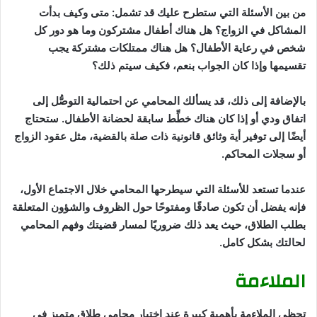
من بين الأسئلة التي ستطرح عليك قد تشمل: متى وكيف بدأت
المشاكل في الزواج؟ هل هناك أطفال مشتركون وما هو دور كل
شخص في رعاية الأطفال؟ هل هناك ممتلكات مشتركة يجب
تقسيمها وإذا كان الجواب بنعم، فكيف سيتم ذلك؟
بالإضافة إلى ذلك، قد يسألك المحامي عن احتمالية التوصُّل إلى
اتفاق ودي أو إذا كان هناك خطِّط سابقة لحضانة الأطفال. ستحتاج
أيضًا إلى توفير أية وثائق قانونية ذات صلة بالقضية، مثل عقود الزواج
أو سجلات المحاكم.
عندما تستعد للأسئلة التي سيطرحها المحامي خلال الاجتماع الأول،
فإنه يفضل أن تكون صادقًا ومفتوحًا حول الظروف والشؤون المتعلقة
بطلب الطلاق، حيث يعد ذلك ضروريًا لمسار قضيتك وفهم المحامي
لحالتك بشكل كامل.
الملاءمة
تحظى الملاءمة بأهمية كبيرة عند اختيار محامي طلاق متميز في