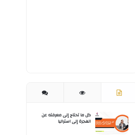
ك
ر
u
ا
ب
ي
b
م
س
e
ت
كل ما تحتاج إلى معرفته عن
الهجرة إلى استراليا