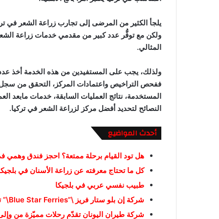
يلجأ الكثير من المرضى إلى تجارب زراعة الشعر في ترك
ولكن مع توفُّر عدد كبير من مقدمي خدمات زراعة الشعر
المثالي.
ولذلك، يجب على المستفيدين من هذه الخدمة أخذ عدد من
ففحص التراخيص واعتمادات المركز، التحقق من سجل وتا
المستخدمة، نتائج العمليات السابقة، خدمات مابعد الع
النصائح لتحديد أفضل مركز لزراعة الشعر في تركيا.
أحدث المواضيع
هل تود القيام برحلة ممتعة؟ احجز فندق وهمي في
كل ما تحتاج معرفته عن زراعة الأسنان في بلجيكا
طبيب نفسي عربي في بلجيكا
شركة إن بلو ستار فريز \”Blue Star Ferries\” تتيح العديد من الرحلات العبارات بين الجزر اليونانية
شركة طيران اليونان تقدّم رحلات مميّزة من وإلى 