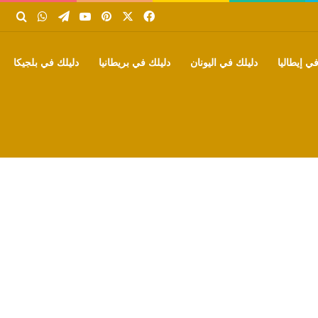
‫X
فيسبوك
بينتيريست
‫YouTube
تيلقرام
واتساب
بحث
ي إيطاليا
دليلك في اليونان
دليلك في بريطانيا
دليلك في بلجيكا