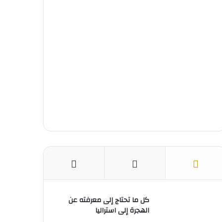
و
ي
T
ر
ا
ك
ر
u
ا
ب
ي
b
م
س
e
ت
كل ما تحتاج إلى معرفته عن
الهجرة إلى استراليا