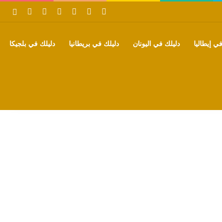
‫X
فيسبوك
بينتيريست
‫YouTube
تيلقرام
واتساب
بحث
ي إيطاليا
دليلك في اليونان
دليلك في بريطانيا
دليلك في بلجيكا