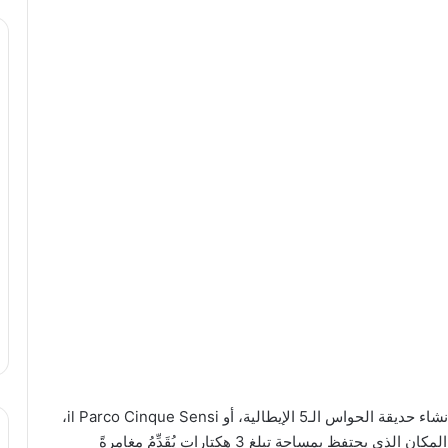
جولة سياحية في حديقة الحواس الخمس الإيطالية تمّ إنشاء حديقة الحواس الـ5 الإيطالية، أو il Parco Cinque Sensi،
في بلدية فيتوركيانو في مقاطعة فيتربو الإيطالية، وهذا المكان الذي يحتفظ بمساحة تبلغ 3 هكتارات يُقَدِّمُ مغامرةً