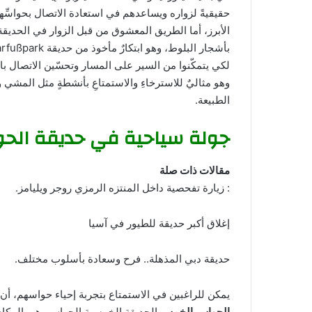
الأبرز، أما الطريق المعشوق من قبل الزوار في الحديقة
لكي يتمكّنوا من السير على المسار وتحسّين الاتصال بالطب
وهو مثاليٌ للاسترخاءِ والاستمتاعِ بأنشطةٍ مثل المش
الطبيعة.
جولة سياحية في حديقة الحو
مقالات ذات صلة
: زيارة تفحصية داخل المنتزه الرمزي روجر ويليامز.
إغلاق أكبر حديقة للطيور في آسيا
حديقة دبي المذهلة.. فرح وسعادة بأسلوب مختلف.
يمكن للراغبين في الاستمتاع بتجربة إحياء حواسهم، أن يز
الحواس الخمس
الحديقة الخمسية الحواس، هي المكان