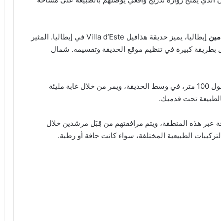
مين
إيطاليا، يميز حديقة هذافيل Villa d’Este في إيطاليا. المثير
عمل بطريقة كبيرة في تنظيم موقع الحديقة وتقسيمه. شمال
يتم وضع مجرى يمشي عليه المشاة حافي القدمين، بطول 100 متر، في وسط الحديقة، ويمر من خلال غابة مليئة
الطبيعة تحت قدميك.
 عبر هذه المنطقة، ويتم مرافقتهم من قِبَل مرشدين خلال
لتركيبات الطبيعية المختلفة، سواء كانت جافة أو رطبة.