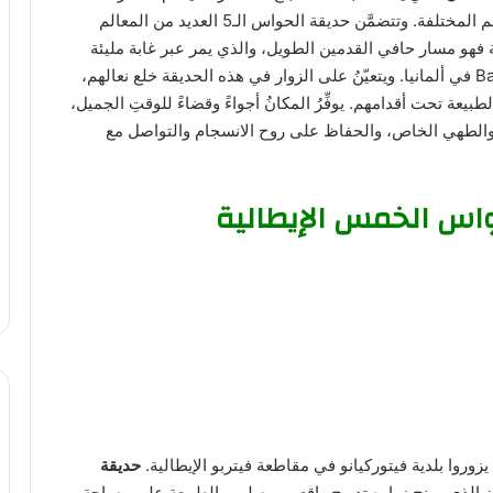
حقيقيةً لزواره ويساعدهم في استعادة الاتصال بحواسِّهم المختلفة. وتتضمَّن حديقة الحواس الـ5 العديد من المعالم
 فهو مسار حافي القدمين الطويل، والذي يمر عبر غابة مليئة
بأشجار البلوط، وهو ابتكارٌ مأخوذ من حديقة Barfußpark في ألمانيا. ويتعيّنُ على الزوار في هذه الحديقة خلع نعالهم،
يعة تحت أقدامهم. يوفِّرُ المكانُ أجواءً وقضاءً للوقتِ الجميل،
ي والطهي الخاص، والحفاظ على روح الانسجام والتواصل مع
اس الخمس الإيطالية
وروا بلدية فيتوركيانو في مقاطعة فيتربو الإيطالية.
حديقة
 الذي يمنح زواره تدريج واقعي يوصلهم بالطبيعة على مساحة