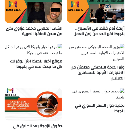
ا
ي
ج
ك
ر
ي
ي
ة
أربعة أيام فقط في الأسبوع…
الشاب المغربي محمد عزاوي يخرج
ن
م
بلجيكا تقرر الحد من زمن العمل
من سجن المافيا الصربية
ا
ك
ل
ا
ع
ن
ر
ك
ب
ب
موقع أخبار بلجيكا الآن يوفر لك
ف
ب
كل ما تبحث عنه في بلجيكا
وزير الصحة البلجيكي مطمئن من
ي
ط
الاختبارات الأولية للمسافرين
ب
ا
الصينيين
ل
ق
ج
ة
ي
ا
ك
ل
تجديد جواز السفر السوري في
ا
ه
بلجيكا
و
ي
ة
حقوق الزوجة بعد الطلاق في