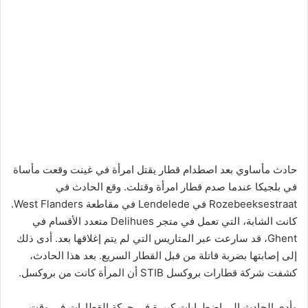
حادث مأساوي بعد اصطدام قطار يقتل امرأة في غينت وقعت مأساة
في بلجيكا عندما صدم قطار امرأة وقتلت. وقع الحادث في
Rozebeeksestraat في Lendelede في مقاطعة West Flanders.
كانت الشابة، التي تعمل في متجر Delihues متعدد الأقسام في
Ghent، قد سارعت عبر المتاريس التي لم يتم إغلاقها بعد. أدى ذلك
إلى إصابتها بضربة قاتلة من قبل القطار السريع. بعد هذا الحادث،
كشفت شركة قطارات بروكسل STIB أن المرأة كانت من بروكسل.
وأدى الحادث إلى اضطرابات كبيرة في حركة القطارات في وقت