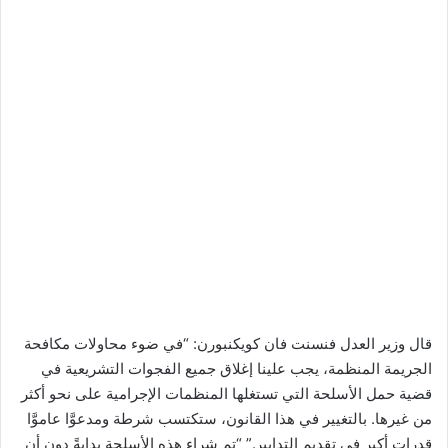
قال وزير العدل فنسنت فان كويكنبورن: “في ضوء محاولات مكافحة
الجريمة المنظمة، يجب علينا إغلاق جميع الفجوات التشريعية في
قضية حمل الأسلحة التي تستغلها المنظمات الإجرامية على نحو أكثر
من غيرها. بالتغيير في هذا القانون، ستكتسب شرطة ومدعوَّا عاموَّا
قدرات أكبر في تقديم التدابير.” “تم شراء هذه الأسلحة بدايةً دون أن