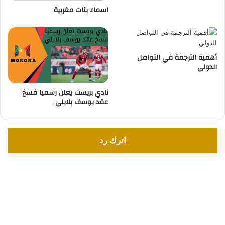
اسماء بنات مغربية
ش
ا
ل
إ
ق
أهمية الترجمة في التواصل
ت
الدولي
ص
ا
نادي بريست يعلن رسميا فسخ
د
عقد يوسف بلايلي
ا
ل
ق
و
اترك رد
ي