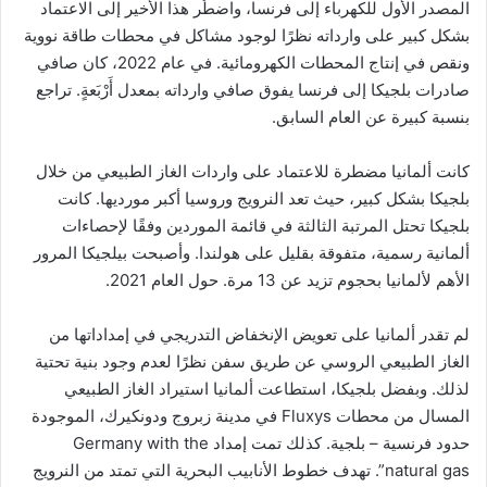
المصدر الأول للكهرباء إلى فرنسا، واضطُر هذا الأخير إلى الاعتماد
بشكل كبير على وارداته نظرًا لوجود مشاكل في محطات طاقة نووية
ونقص في إنتاج المحطات الكهرومائية. في عام 2022، كان صافي
صادرات بلجيكا إلى فرنسا يفوق صافي وارداته بمعدل أَرْبَعةٍ. تراجع
بنسبة كبيرة عن العام السابق.
كانت ألمانيا مضطرة للاعتماد على واردات الغاز الطبيعي من خلال
بلجيكا بشكل كبير، حيث تعد النرويج وروسيا أكبر مورديها. كانت
بلجيكا تحتل المرتبة الثالثة في قائمة الموردين وفقًا لإحصاءات
ألمانية رسمية، متفوقة بقليل على هولندا. وأصبحت بيلجيكا المرور
الأهم لألمانيا بحجوم تزيد عن 13 مرة. حول العام 2021.
لم تقدر ألمانيا على تعويض الإنخفاض التدريجي في إمداداتها من
الغاز الطبيعي الروسي عن طريق سفن نظرًا لعدم وجود بنية تحتية
لذلك. وبفضل بلجيكا، استطاعت ألمانيا استيراد الغاز الطبيعي
المسال من محطات Fluxys في مدينة زبروج ودونكيرك، الموجودة
حدود فرنسية – بلجية. كذلك تمت إمداد Germany with the
natural gas”. تهدف خطوط الأنابيب البحرية التي تمتد من النرويج