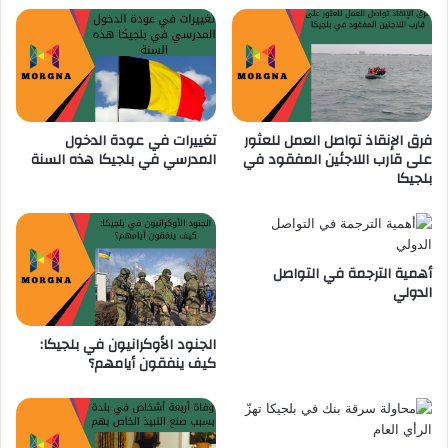
م
ا
ع
ل
أ
ح
ع
ا
ل
ف
ا
ل
فرق الإنقاذ تواصل العمل للعثور
تغييرات في عودة الدخول
م
ا
على قارب اللاجئين المفقود في
المدرسي في بلجيكا هذه السنة
د
ت
بلجيكا
و
ب
ل
س
ت
ب
ي
ب
ن
ا
أهمية الترجمة في التواصل
أ
ل
الدولي
و
ث
ر
ل
الجنود الأوكرانيون في بلجيكا:
و
و
كيف ينفقون أيامهم؟
ب
ج
ي
ت
ي