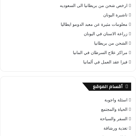
ارخص شحن من بريطانيا الى السعوديه
تاشيرة اليونان
معلومات مثيرة عن معبد الدومو ايطاليا
زراعة الاسنان في اليونان
الشحن من بريطانيا
مراكز علاج السرطان في المانيا
فيزا عقد العمل في ألمانيا
أقسام الموقع
اسئلة واجوبة
الحياة والمجتمع
السفر والسياحة
تغذية ورشاقة