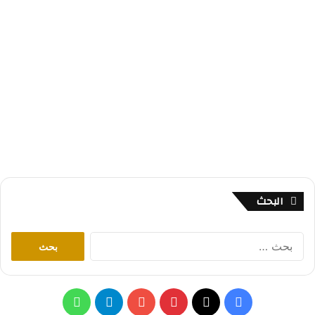
البحث
ا
ل
ب
ح
ث
ف
ب
ت
و
ع