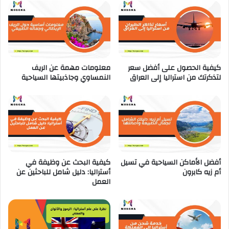
س
ت
س
ع
ا
د
ل
ا
م
د
ط
ل
كيفية الحصول على أفضل سعر
معلومات مهمة عن الريف
ب
ت
لتذكرتك من استراليا إلى العراق
النمساوي وجاذبيتها السياحية
خ
غ
ا
ي
ل
ي
أ
ر
و
ا
ر
ل
و
أ
ب
ح
أفضل الأماكن السياحية في تسيل
كيفية البحث عن وظيفة في
ي
و
أم زيه كابرون
أستراليا: دليل شامل للباحثين عن
ا
العمل
ل
ا
ل
ج
و