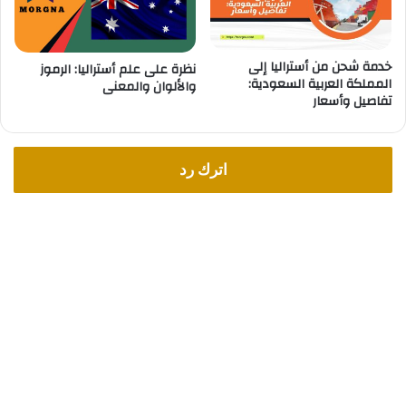
ي
ة
ف
خدمة شحن من أستراليا إلى
نظرة على علم أستراليا: الرموز
ي
المملكة العربية السعودية:
والألوان والمعنى
أ
تفاصيل وأسعار
س
ت
ر
اترك رد
ا
ل
ي
ا