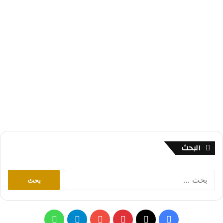
البحث
ا
ل
ب
ح
ث
ف
ب
ت
و