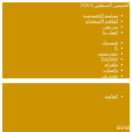
الخميس, أغسطس 6 2026
سياسة الخصوصية
إتفاقية الإستخدام
من نحن
إتصل بنا
فيسبوك
‫X
بينتيريست
‫YouTube
تيلقرام
واتساب
بحث عن
القائمة
مرجانة