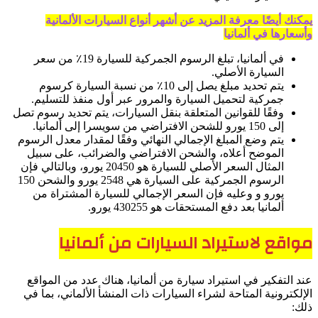
يمكنك أيضًا معرفة المزيد عن أشهر أنواع السيارات الألمانية
وأسعارها في ألمانيا
في ألمانيا، تبلغ الرسوم الجمركية للسيارة 19٪ من سعر
السيارة الأصلي.
يتم تحديد مبلغ يصل إلى 10٪ من نسبة السيارة كرسوم
جمركية لتحميل السيارة والمرور عبر أول منفذ للتسليم.
وفقًا للقوانين المتعلقة بنقل السيارات، يتم تحديد رسوم تصل
إلى 150 يورو للشحن الافتراضي من سويسرا إلى ألمانيا.
يتم وضع المبلغ الإجمالي النهائي وفقًا لمقدار معدل الرسوم
الموضح أعلاه، والشحن الافتراضي والضرائب، على سبيل
المثال السعر الأصلي للسيارة هو 20450 يورو، وبالتالي فإن
الرسوم الجمركية على السيارة هي 2548 يورو والشحن 150
يورو و وعليه فإن السعر الإجمالي للسيارة المشتراة من
ألمانيا بعد دفع المستحقات هو 430255 يورو.
مواقع لاستيراد السيارات من ألمانيا
عند التفكير في استيراد سيارة من ألمانيا، هناك عدد من المواقع
الإلكترونية المتاحة لشراء السيارات ذات المنشأ الألماني، بما في
ذلك: