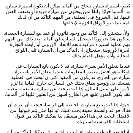
كيفية استيراد سيارة بنجاح من ألمانيا يمكن أن يكون استيراد سيارة
من ألمانيا خيارًا رائعًا لمن يبحثون عن سيارة فريدة أو يصعب العثور
عليها. قبل الشروع في العملية، من المهم التأكد من أن لديك
المستندات والأوراق اللازمة لإنجاحها.
أولاً، ستحتاج إلى التأكد من وجود فاتورة أو عقد بيع للسيارة الجديدة.
سيكون هذا ضروريًا لتسجيل السيارة في ألمانيا. بعد ذلك، من المهم
فهم عملية استيراد مركبة تابعة للاتحاد الأوروبي أو رابطة التجارة
الحرة الأوروبية. ستحتاج إلى التأكد من أن السيارة تلبي اللوائح
المحلية وأنك مؤهل للقيام بذلك.
عندما يتعلق الأمر بشراء سيارة، قد لا يكون بائع السيارات في
الوكالة هو أفضل مصدر للمعلومات عندما يتعلق الأمر باستيراد
سيارة من الخارج. قد يكون من المفيد أكثر أن تبحث في العملية
بنفسك، بل وتوسع نطاق بحثك عن السيارات خارج ألمانيا إذا لزم
الأمر. على سبيل المثال، إذا كنت تبحث عن سيارة مستعملة معينة،
فقد يكون العثور عليها في الخارج أسهل من العثور عليها في ألمانيا.
أخيرًا، إذا كنت تبيع سيارتك الخاصة إلى فرنسا، فيجب أن تدرك أن
هناك قواعد وأنظمة معينة يجب عليك اتباعها حتى يتم قبولها. من
الأفضل البحث في هذا الأمر مسبقًا، لذا يمكنك التأكد من قبول
السلطات الفرنسية لسيارتك.
باتباع هذه الخطوات وإجراء البحث الخاص بك، يمكنك التأكد من أن