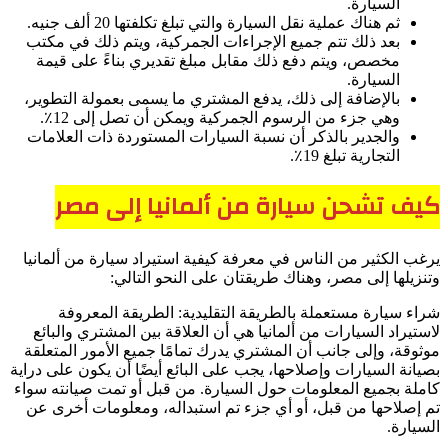
السيارة.
ثم هناك عملية نقل السيارة والتي تبلغ تكلفتها 20 ألف جنيه.
بعد ذلك تتم جميع الإجراءات الجمركية، ويتم ذلك في مكتب
مخصص، ويتم دفع ذلك مقابل مبلغ تقديري بناءً على قيمة
السيارة.
بالإضافة إلى ذلك، يدفع المشتري ما يسمى بعمولة التطوير،
وهي جزء من الرسوم الجمركية ويمكن أن تصل إلى 12٪.
والجدير بالذكر أن نسبة السيارات المستوردة ذات العلامات
التجارية تبلغ 19٪.
كيف تشحن سيارة من ألمانيا إلى مصر
يرغب الكثير من الناس في معرفة كيفية استيراد سيارة من ألمانيا
وتنزيلها إلى مصر، وهناك طريقتان على النحو التالي:
شراء سيارة مستعملة بالطريقة التقليدية: الطريقة المعروفة
لاستيراد السيارات من ألمانيا هي أن العلاقة بين المشتري والبائع
موثوقة، وإلى جانب أن المشتري يدرك تمامًا جميع الأمور المتعلقة
بصيانة السيارات وإصلاحها، يجب على البائع أيضًا أن يكون على دراية
كاملة بجميع المعلومات حول السيارة. من قبل أو تمت صيانته سواء
تم إصلاحها من قبل، أو أي جزء تم استبداله، ومعلومات أخرى عن
السيارة.