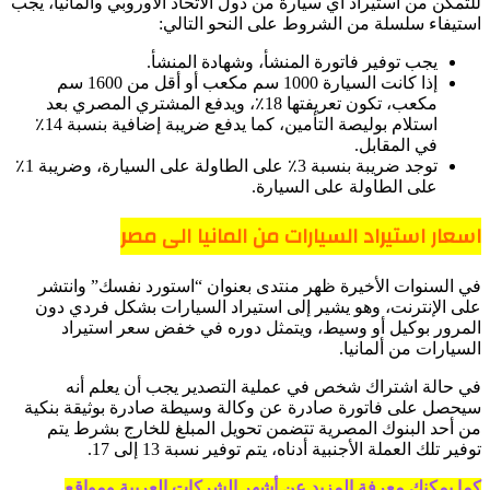
للتمكن من استيراد أي سيارة من دول الاتحاد الأوروبي وألمانيا، يجب
استيفاء سلسلة من الشروط على النحو التالي:
يجب توفير فاتورة المنشأ، وشهادة المنشأ.
إذا كانت السيارة 1000 سم مكعب أو أقل من 1600 سم
مكعب، تكون تعريفتها 18٪، ويدفع المشتري المصري بعد
استلام بوليصة التأمين، كما يدفع ضريبة إضافية بنسبة 14٪
في المقابل.
توجد ضريبة بنسبة 3٪ على الطاولة على السيارة، وضريبة 1٪
على الطاولة على السيارة.
اسعار استيراد السيارات من المانيا الى مصر
في السنوات الأخيرة ظهر منتدى بعنوان “استورد نفسك” وانتشر
على الإنترنت، وهو يشير إلى استيراد السيارات بشكل فردي دون
المرور بوكيل أو وسيط، ويتمثل دوره في خفض سعر استيراد
السيارات من ألمانيا.
في حالة اشتراك شخص في عملية التصدير يجب أن يعلم أنه
سيحصل على فاتورة صادرة عن وكالة وسيطة صادرة بوثيقة بنكية
من أحد البنوك المصرية تتضمن تحويل المبلغ للخارج بشرط يتم
توفير تلك العملة الأجنبية أدناه، يتم توفير نسبة 13 إلى 17.
كما يمكنك معرفة المزيد عن أشهر الشركات العربية ومواقع