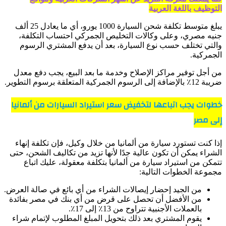
التوظيف باللغة العربية
يبلغ متوسط ​​تكلفة شحن السيارة 1000 يورو، أي ما يعادل 25 ألف
جنيه مصري، وعلى وكالات التخليص الجمركي احتساب التكلفة،
والتي تختلف حسب نوع السيارة، بعد أن يدفع المشتري الرسوم
الجمركية.
من أجل توفير مراكز الإصلاح وخدمة ما بعد البيع، يجب دفع معدل
ضريبة 12٪ بالإضافة إلى الرسوم الجمركية المتعلقة برسوم التطوير.
خطوات يجب اتباعها لتخفيض سعر استيراد السيارات من ألمانيا
إلى مصر
إذا كنت تستورد سيارة من ألمانيا من خلال وكيل، فإن تكلفة إنهاء
الشراء يمكن أن تكون عالية جدًا لأنها تزيد من تكاليف الشحن، حتى
تتمكن من استيراد سيارة من ألمانيا بتكلفة معقولة، عليك اتباع
مجموعة الخطوات التالية:
من الجيد إحضار إيصالات الشراء من أي بائع في صالة العرض.
من الأفضل أن تحصل على قرض من أي بنك في مصر بفائدة
بالعملات الأجنبية تتراوح من 13٪ إلى 17٪.
يقوم المشتري بعد ذلك بتحويل المبلغ المطلوب لإتمام شراء