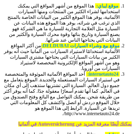
موقع ايباي:
هذا الموقع من أشهر المواقع التي يمكنك
استخدامها لشراء الكثير من المنتجات ومنها السيارات
الألمانية، يوفر هذا الموقع الكثير من البيانات الخاصة بالمنتج
الذي ترغب في شرائه، يوفر هذا الموقع هذه البيانات عن
السيارة مثل العلامة التجارية للسيارة ما هي الشركة فهو
يصنع السيارة وتاريخ بنائها وقوة محرك السيارة والكثير من
البيانات التي يحتاجها الناس عند شرائها.
موقع بيع وشراء السيارات DELDUBAI:
من أكثر المواقع
الألمانية استخدامًا لاستيراد السيارات من ألمانيا حيث أنه يوفر
الكثير من بيانات السيارات التي يحتاجها مشتري السيارات
وهو من أشهر المواقع الإلكترونية المخصصة لاستيراد
السيارات من أوروبا.
internetauto24:
أحد المواقع الألمانية الموثوقة والمتخصصة
في استيراد السيارات المستعملة والجديدة. الموقع يتعامل مع
جميع دول العالم. السيارة التي تشتريها ستذهب إلى أي مكان
في العالم. كما أنها تقدم أسعارًا معقولة جدًا. كما أنه يوفر أكثر
من طريقة شحن. يمكنك التواصل مع البائع وفتح الصندوق من
خلال الموقع دردش أو اتصل واكتشف كل المعلومات التي
تريدها عن السيارة. الرابط إلى هذا الموقع هو
http://www.internetauto24.de/.
يمكنك أيضًا معرفة المزيد عن Autoversicherung في ألمانيا