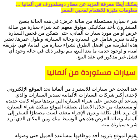
يمكنك أيضًا معرفة المزيد عن مطار دوسلدورف في ألمانيا …
معلومات مثيرة للاهتمام لمحبي السفر
شراء سيارة مستعملة من صالة عرض: في هذه الحالة ينصح
المشترون بأخذ ميكانيكي موثوق معهم عند شراء سيارة من صالة
عرض أو من مورد سيارات ألماني، حتى يتمكن من فحص السيارة
وكتابة تقرير شامل عن السيارة وحالة السيارة، وطول عمرها. تعتبر
هذه الطريقة من أفضل الطرق لشراء سيارة من ألمانيا، فهي طريقة
آمنة، و لوجود خدمة ما بعد البيع، يتم توفير ذلك في حالة وجود أي
فشل غير مذكور في عقد البيع.
سيارات مستوردة من ألمانيا
عند البحث عن سيارات للاستيراد من ألمانيا نجد الموقع الإلكتروني
لإحدى أكبر شركات السيارات الألمانية تصدير السيارات والذي
يساعد أي شخص على شراء السيارة التي يريدها سواء كانت جديدة
أو مستعملة من خلال الاتصال بصفقة الموقع يمكنك شراء السيارة
لك تريد بأقل تكلفة وبدون الإجراء معقد، لست مضطرًا للسفر إلى
ألمانيا، وصالة العرض هذه هي الوسيط بينك وبين المكان الذي تريد
شراء سيارتك منه.
يقوم الموقع بتزويد أحد موظفيها بمساعدة العميل حتى وصوله