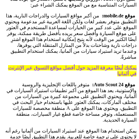
السيارات المتناسبة مع من الموقع يمكنك الشراء عبر:
موقع mobile.de:
من أكبر مواقع السيارات والدراجات النارية، هذا
التطبيق متوفر بعشر لغات ولكن اللغة العربية غير مدعومة ويحتوي
الموقع على عدد كبير من الخيارات لمساعدة المستخدم في العثور
على موقع السيارة وأفضل سعر يريده بأفضل طريقة ممكنة، يوفر
أيضًا الكثير من الوقت لأنه يتيح إمكانية استخدام هذا الموقع اشترِ
دراجات نارية وشاحنات بدلاً من المنازل المتنقلة التي يوفرها،
وعندما تريد استيراد سيارات من ألمانيا، يمكنك استخدام التطبيق
مباشرةً.
يمكنك أيضًا معرفة المزيد حول أفضل مواقع التسوق عبر الإنترنت
في ألمانيا
موقع Auto Scout 24:
متوفر باللغات الإنجليزية والروسية
والإستونية، يعد هذا الموقع من أكبر تطبيقات استيراد السيارات في
ألمانيا، ويحتوي التطبيق على مجموعة كبيرة من السيارات من
مختلف الماركات، يمكنك العثور عليها باستخدام خيار البحث في
التطبيق، ويحتوي هذا الموقع على A منطقة مخصصة للسيارات
المستعملة، وتوفر مساحة خاصة قطع غيار السيارات، منطقة
السيارة الحديدية.
يمكن استخدام هذا الموقع عند استيراد السيارات من ألمانيا رغم أنه
لا يحتوي على ترجمة خاصة للعربية. يقدم هذا التطبيق أيضًا خدمة