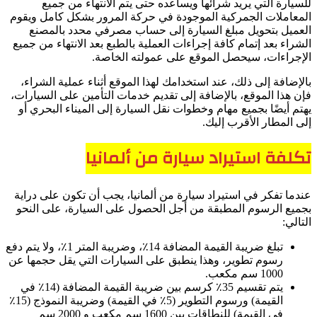
للسيارة التي يريد شرائها ويساعده حتى يتم الانتهاء من جميع
المعاملات الجمركية الموجودة في حركة المرور بشكل كامل ويقوم
العميل بتحويل مبلغ السيارة إلى حساب مصرفي محدد بالمصنع
الشراء بعد إتمام كافة إجراءات العملية بالطبع بعد الانتهاء من جميع
الإجراءات، سيحصل الموقع على عمولته الخاصة.
بالإضافة إلى ذلك، عند استخدامك لهذا الموقع أثناء عملية الشراء،
فإن هذا الموقع، بالإضافة إلى تقديم خدمات التأمين على السيارات،
يهتم أيضًا بجميع مهام وخطوات نقل السيارة إلى الميناء البحري أو
إلى المطار الأقرب إليك.
تكلفة استيراد سيارة من ألمانيا
عندما تفكر في استيراد سيارة من ألمانيا، يجب أن تكون على دراية
بجميع الرسوم المطبقة من أجل الحصول على السيارة، على النحو
التالي:
تبلغ ضريبة القيمة المضافة 14٪، وضريبة المتر 1٪، ولا يتم دفع
رسوم تطوير، وهذا ينطبق على السيارات التي يقل حجمها عن
1000 سم مكعب.
يتم تقسيم 35٪ كرسم بين ضريبة القيمة المضافة (14٪ في
القيمة) ورسوم التطوير (5٪ في القيمة) وضريبة النموذج (15٪
في القيمة) للنطاقات بين 1600 سم مكعب و 2000 سم