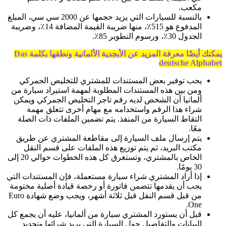
مكعب.
بالنسبة للسيارات التي يزيد حجمها عن 2000 سي سي، المبلغ
المدفوع هو 515٪، منها ضريبة القيمة المضافة 14٪، وضريبة
الجدول 30٪، ورسوم التطوير 85٪.
يمكنك أيضًا معرفة المزيد عن الأبجدية الألمانية ونطقها بكلمة Das
deutsche Alphabet
يجب توفير بعض المستندات للمشتري للتخليص الجمركي
ومن بين هذه المستندات المطلوبة لمهمة استيراد سيارة من
ألمانيا أن الشخص لديه رقم تاجر التخليص الجمركي ويمكن
شراء هذا الرقم واستخدامه مع مهام أخرى تتعلق مهمة
التقاط السيارة من المنفذ. يتم تضمين الملفات ذات الصلة
معًا.
يتم إرسال ملف السيارة إلى مقاطعة المشتري عن طريق
مكتب البريد، ثم يتم توزيع هذه الملفات على قسم النقل
الخاص بالمشتري، وتستغرق كل هذه الخطوات حوالي 20 إلى
30 يومًا.
إذا أراد المشتري شراء سيارة مستعملة، فإن المستندات التي
يجب أن يقدمها تتضمن فاتورة أو رخصة قيادة أصلية مختومة
من قبل قسم النقل قبل ثلاثة أشهر، ويجب وضع شهادة Euro
One.
قبل أن يستورد المشتري سيارة من ألمانيا، عليه أن يجمع كل
البيانات والتفاصيل حول السيارة التي يريد شرائها وتحديد