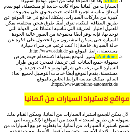
Adac:
يعد هذا الموقع أيضًا من أشهر مواقع استيراد
السيارات من ألمانيا سواء كانت جديدة أو مستعملة، فهو يقدم
أسعارًا مناسبة لجميع الفئات، حيث يحتوي على مجموعة
كبيرة من ماركات السيارات، يمكنك الدفع في هذا الموقع عن
طريق البطاقة البنكية، تتوفر أيضًا طرق شحن مختلفة، يمكن
للعميل اختيار الطريقة التي تناسبه اعتمادًا على الدولة التي
توجد بها، فإنه يوفر أيضًا مجموعة من الصور عالية الجودة
للسيارة حتى يتمكن المشترون من الحصول على فكرة عن
حالة السيارة، خاصة إذا كنت ترغب في شراء سيارة
مستعملة، رابط الموقع هو http: //www.adak.de.
Autokino:
يتميز الموقع بسهولة الاستخدام حيث يعرض
بسهولة جميع البيانات التي تريدها، فبمجرد تدوين طراز
السيارة التي ترغب في شرائها وسواء كانت جديدة أو
مستعملة، يقدم الموقع أيضًا خدمات التوصيل لجميع أنحاء
العالم، يمكنك متابعة الرابط الخاص بالموقع
https://www.autokino-automarkt.de.
مواقع لاستيراد السيارات من ألمانيا
الآن يمكن للجميع استيراد السيارات من ألمانيا، ويمكن القيام بذلك
بسهولة عن طريق استخدام العديد من المواقع الإلكترونية التي
تسمح باستيراد السيارات من ألمانيا، ما يفعلونه هو بيع السيارات من
جميع دول الاتحاد الأوروبي وتقديمها بأفضل الأسعار مع جودة هذه