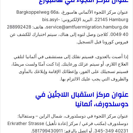
عنوان مركز اللجوء في هامبورغ
عنوان مركز اللجوء الألماني هامبورغ، Bargkoppelweg 66a،
22145 Hamburg. البريد الإلكتروني: bis.asyl-
service@amtfuermigration.hamburg.de، هاتف: 288992428
40 0049. كلاجئ وصل لتوه إلى هناك، سيتم اختبارك للكشف عن
فيروس كورونا قبل التسجيل.
إذا أصبت بالعدوى، فسيتم نقلك إلى مستشفى في ألمانيا لتلقي
العلاج اللازم، أو سيتم عزلك ورعايتك. إذا كنت آمنًا ولست مريضًا،
فسيتم تسجيلك على الفور، وإعطائك الإقامة وإبلاغك بالمأوى
والظروف التي يجب عليك الالتزام بها.
عنوان مركز استقبال اللاجئين في
دوسلدورف، ألمانيا
عنوان مركز اللجوء في دوسلدورف، شمال الراين – وستفاليا:
دوسلدورف (مكتب فرعي / مركز إعادة تأهيل) Erkrather Strasse
345-349 40231. أو اتصل بالرقم: 581799430911.