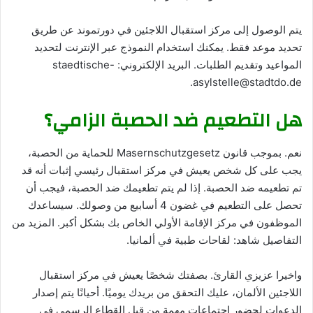
يتم الوصول إلى مركز استقبال اللاجئين في دورتموند عن طريق
تحديد موعد فقط. يمكنك استخدام النموذج عبر الإنترنت لتحديد
المواعيد وتقديم الطلبات. البريد الإلكتروني: staedtische-
asylstelle@stadtdo.de.
هل التطعيم ضد الحصبة الزامي؟
نعم. بموجب قانون Masernschutzgesetz للحماية من الحصبة،
يجب على كل شخص يعيش في مركز استقبال رئيسي إثبات أنه قد
تم تطعيمه ضد الحصبة. إذا لم يتم تطعيمك ضد الحصبة، فيجب أن
تحصل على التطعيم في غضون 4 أسابيع من وصولك. سيساعدك
الموظفون في مركز الإقامة الأولي الخاص بك بشكل أكبر. المزيد من
التفاصيل شاهد: لقاحات طبية في ألمانيا.
واخيرا عزيزي القارئ. بصفتك شخصًا يعيش في مركز استقبال
اللاجئين الألمان، عليك التحقق من بريدك يوميًا. أحيانًا يتم إصدار
الدعوات لحضور اجتماعات مهمة من قبل القطاع الرسمي في