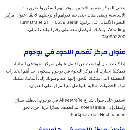
يعتني المركز بجميع اللاجئين ويوفر لهم السكن والضروريات
الأساسية ويبقى هناك حتى يتم قبولهم أو ترحيلهم لاحقًا. عنوان مركز
اللجوء الألماني في برلين: Turmstraße 21 _ 10559 Berlin
Wedding. يمكنك التواصل معه على رقم الهاتف التالي:
030902290.
عنوان مركز تقديم اللجوء في بوخوم
إذا كنت تسأل أو تبحث عن أفضل عنوان لمركز لجوء في ألمانيا،
فيمكننا إخبارك أن مركز اللجوء في بوخوم سيكون أحد أهم الخيارات
المفضلة التي يمكنك اللجوء إليها عند وصولك إلى ألمانيا. يمكنك
اتباع الخطوات التالية للتواصل مع المركز على العنوان:
استمر على طول شارع Alleestraße في بوخوم. انعطف يسارًا
وانتقل إلى Kolenstraße. ثم انعطف يسارًا مرة أخرى نحو
Parkplatz des Hochhauses.