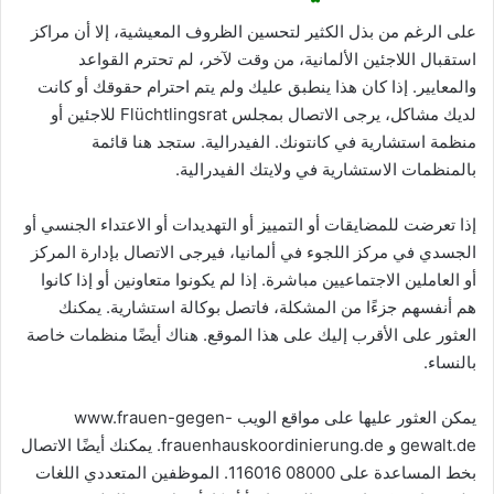
على الرغم من بذل الكثير لتحسين الظروف المعيشية، إلا أن مراكز
استقبال اللاجئين الألمانية، من وقت لآخر، لم تحترم القواعد
والمعايير. إذا كان هذا ينطبق عليك ولم يتم احترام حقوقك أو كانت
لديك مشاكل، يرجى الاتصال بمجلس Flüchtlingsrat للاجئين أو
منظمة استشارية في كانتونك. الفيدرالية. ستجد هنا قائمة
بالمنظمات الاستشارية في ولايتك الفيدرالية.
إذا تعرضت للمضايقات أو التمييز أو التهديدات أو الاعتداء الجنسي أو
الجسدي في مركز اللجوء في ألمانيا، فيرجى الاتصال بإدارة المركز
أو العاملين الاجتماعيين مباشرة. إذا لم يكونوا متعاونين أو إذا كانوا
هم أنفسهم جزءًا من المشكلة، فاتصل بوكالة استشارية. يمكنك
العثور على الأقرب إليك على هذا الموقع. هناك أيضًا منظمات خاصة
بالنساء.
يمكن العثور عليها على مواقع الويب www.frauen-gegen-
gewalt.de و frauenhauskoordinierung.de. يمكنك أيضًا الاتصال
بخط المساعدة على 08000 116016. الموظفين المتعددي اللغات