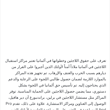
تعرف على حقوق اللاجئين وخطواتها في ألمانيا تعتبر مراكز استقبال
اللاجئين في ألمانيا ملاذاً آمناً لأولئك الذين أجبروا على الفرار من
ديارهم بسبب الحرب والعنف والإرهاب. تم تجهيز هذه المراكز
بالموارد اللازمة لضمان حصول طالبي اللجوء على الرعاية والدعم
الذي يحتاجون إليه. تم تأسيس حق ألمانيا في اللجوء بشكل
دستوري، مما يضمن حصول اللاجئين على الحماية المناسبة. توفر
المراكز مثل مستشار اللاجئين في برلين، براندنبورغ آن دير هافيل،
الوصول إلى العناوين ومراكز الاستشارة. علاوة على ذلك، تقدم Pro
Asyl المساعدة في العثور على المساعدة القانونية لأولئك الذين