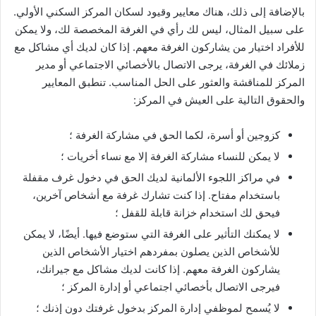
بالإضافة إلى ذلك، هناك معايير وقيود لسكان المركز السكني الأولي.
على سبيل المثال، ليس لك رأي في الغرفة المخصصة لك، ولا يمكن
للأفراد اختيار من يشاركون الغرفة معهم. إذا كان لديك أي مشاكل مع
زملائك في الغرفة، يرجى الاتصال بالأخصائي الاجتماعي أو مدير
المركز للمناقشة والعثور على الحل المناسب. تنطبق المعايير
والحقوق التالية على العيش في المركز:
كزوجين أو أسرة، لكما الحق في مشاركة الغرفة ؛
لا يمكن للنساء مشاركة الغرفة إلا مع نساء أخريات ؛
في مراكز اللجوء الألمانية لديك الحق في دخول غرف مقفلة
باستخدام مفتاح. إذا كنت تشارك غرفة مع أشخاص آخرين،
فيحق لك استخدام خزانة قابلة للقفل ؛
لا يمكنك التأثير على الغرفة التي ستوضع فيها. أيضًا، لا يمكن
للأشخاص الذين يصلون بمفردهم اختيار الأشخاص الذين
يشاركون الغرفة معهم. إذا كانت لديك مشاكل مع جيرانك،
فيرجى الاتصال بأخصائي اجتماعي أو إدارة المركز ؛
لا يُسمح لموظفي إدارة المركز بدخول غرفتك دون إذنك ؛