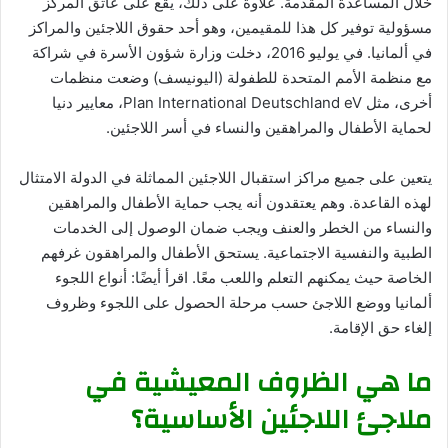
خلال المساعدة المقدمة. علاوة على ذلك، يقع على عاتق المركز
مسؤولية توفير كل هذا للمقيمين، وهو أحد حقوق اللاجئين والمراكز
في ألمانيا. في يوليو 2016، دخلت وزارة شؤون الأسرة في شراكة
مع منظمة الأمم المتحدة للطفولة (اليونيسف) وضعت منظمات
أخرى، مثل Plan International Deutschland eV، معايير دنيا
لحماية الأطفال والمراهقين والنساء في أسر اللاجئين.
يتعين على جميع مراكز استقبال اللاجئين المماثلة في الدولة الامتثال
لهذه القاعدة. وهم يعتقدون أنه يجب حماية الأطفال والمراهقين
والنساء من الخطر والعنف ويجب ضمان الوصول إلى الخدمات
الطبية والنفسية الاجتماعية. يستحق الأطفال والمراهقون غرفهم
الخاصة حيث يمكنهم التعلم واللعب معًا. اقرأ أيضًا: أنواع اللجوء
ألمانيا ووضع اللاجئ حسب مرحلة الحصول على اللجوء وظروف
إلغاء حق الإقامة.
ما هي الظروف المعيشية في
ملاجئ اللاجئين الأساسية؟