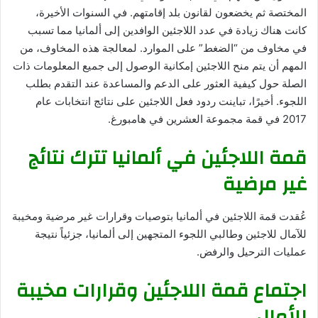
المختصة ثم يخضعون لقانون بلد إقامتهم. في السنوات الأخيرة،
كانت هناك زيادة في عدد اللاجئين الوافدين إلى ألمانيا مما تسبب
في مخاوف من “الضغط” على الموارد. لمعالجة هذه المخاوف، من
المهم أن يتم منح اللاجئين إمكانية الوصول إلى جميع المعلومات ذات
الصلة حول كيفية العثور على الدعم والمساعدة عند التقدم بطلب
اللجوء. أخيرًا، تباينت ردود فعل اللاجئين على نتائج انتخابات عام
2017 في قمة مجموعة العشرين في هامبورغ.
قمة اللاجئين في ألمانيا تترك نتائج
غير مرضية
عُقدت قمة اللاجئين في ألمانيا بتوصيات وقرارات غير مرضية ومخيبة
للآمال للاجئين وطالبي اللجوء المتجهين إلى ألمانيا، جزئياً نتيجة
عمليات الترحيل والرفض.
اجتماع قمة اللاجئين وقرارات مخيبة
للأمال