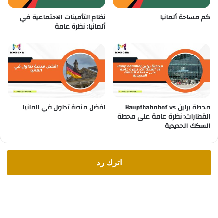
و
ل
كم مساحة ألمانيا
نظام التأمينات الاجتماعية في
ل
ي
ألمانيا: نظرة عامة
ك
ة
ل
ل
ط
ل
ف
ط
ل
ل
ا
ب
ب
محطة برلين Hauptbahnhof vs
افضل منصة تداول في المانيا
ق
القطارات: نظرة عامة على محطة
ي
السكك الحديدية
م
ة
2
0
اترك رد
0
ي
و
ر
و