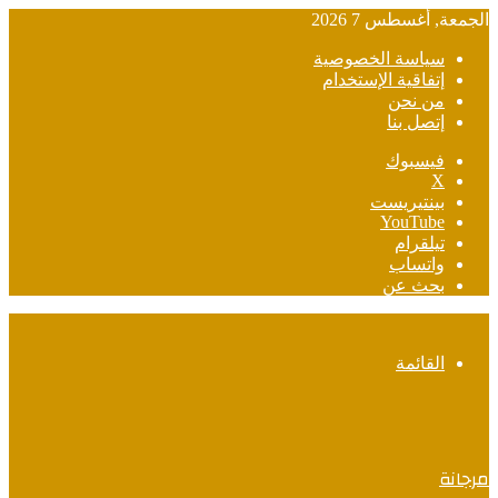
الجمعة, أغسطس 7 2026
سياسة الخصوصية
إتفاقية الإستخدام
من نحن
إتصل بنا
فيسبوك
‫X
بينتيريست
‫YouTube
تيلقرام
واتساب
بحث عن
القائمة
مرجانة