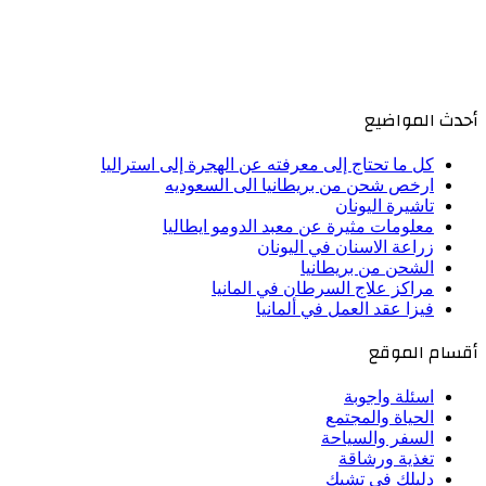
أحدث المواضيع
كل ما تحتاج إلى معرفته عن الهجرة إلى استراليا
ارخص شحن من بريطانيا الى السعوديه
تاشيرة اليونان
معلومات مثيرة عن معبد الدومو ايطاليا
زراعة الاسنان في اليونان
الشحن من بريطانيا
مراكز علاج السرطان في المانيا
فيزا عقد العمل في ألمانيا
أقسام الموقع
اسئلة واجوبة
الحياة والمجتمع
السفر والسياحة
تغذية ورشاقة
دليلك فى تشيك