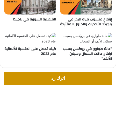
ا
ف
ي
م
ة
ا
إرتفاع منسوب مياه البحر في
القنصلية السورية في بلجيكا
ا
ذ
بلجيكا: التحديات والحلول المقترحة
ل
ا
ص
ي
ح
ح
ي
د
ة
ث
“حالة طوارئ في بروكسل بسبب
كيف تحصل على الجنسية الألمانية
!
ارتفاع حالات السعال وسيلان
عام 2023
الأنف.”
اترك رد