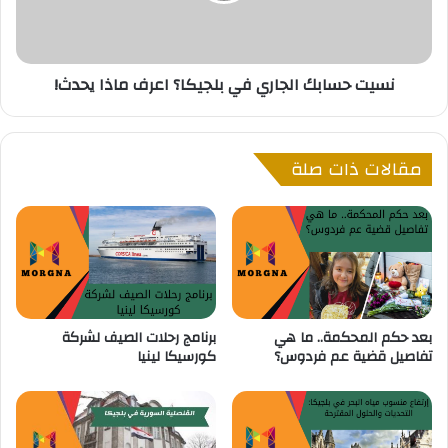
ت
ا
ث
ب
م
ك
نسيت حسابك الجاري في بلجيكا؟ اعرف ماذا يحدث!
ر
ا
9
ل
0
ج
م
ا
مقالات ذات صلة
ل
ر
ي
ي
و
ف
ن
ي
ي
ب
و
ل
ر
ج
و
ي
بعد حكم المحكمة.. ما هي
برنامج رحلات الصيف لشركة
ف
ك
تفاصيل قضية عم فردوس؟
كورسيكا لينيا
ي
ا
ا
؟
ل
ا
ر
ع
ع
ر