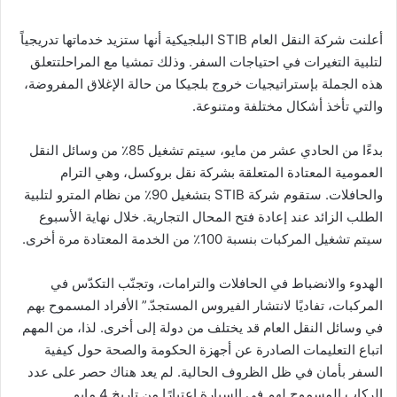
أعلنت شركة النقل العام STIB البلجيكية أنها ستزيد خدماتها تدريجياً
لتلبية التغيرات في احتياجات السفر. وذلك تمشيا مع المراحلتتعلق
هذه الجملة بإستراتيجيات خروج بلجيكا من حالة الإغلاق المفروضة،
والتي تأخذ أشكال مختلفة ومتنوعة.
بدءًا من الحادي عشر من مايو، سيتم تشغيل 85٪ من وسائل النقل
العمومية المعتادة المتعلقة بشركة نقل بروكسل، وهي الترام
والحافلات. ستقوم شركة STIB بتشغيل 90٪ من نظام المترو لتلبية
الطلب الزائد عند إعادة فتح المحال التجارية. خلال نهاية الأسبوع
سيتم تشغيل المركبات بنسبة 100٪ من الخدمة المعتادة مرة أخرى.
الهدوء والانضباط في الحافلات والترامات، وتجنّب التكدّس في
المركبات، تفاديًا لانتشار الفيروس المستجدّ.” الأفراد المسموح بهم
في وسائل النقل العام قد يختلف من دولة إلى أخرى. لذا، من المهم
اتباع التعليمات الصادرة عن أجهزة الحكومة والصحة حول كيفية
السفر بأمان في ظل الظروف الحالية. لم يعد هناك حصر على عدد
الركاب المسموح لهم في السيارة اعتبارًا من تاريخ 4 مايو.