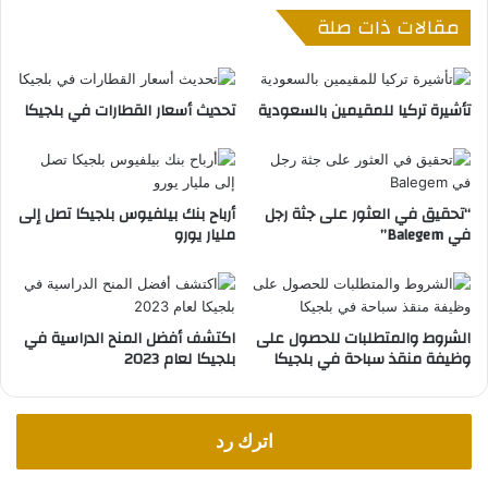
د
م
مقالات ذات صلة
د
ج
ب
ب
ل
د
ج
ل
تأشيرة تركيا للمقيمين بالسعودية
تحديث أسعار القطارات في بلجيكا
ي
إ
ك
ي
ا
ج
"
ا
ر
“تحقيق في العثور على جثة رجل
أرباح بنك بيلفيوس بلجيكا تصل إلى
في Balegem”
مليار يورو
ا
ل
س
ك
ن
الشروط والمتطلبات للحصول على
اكتشف أفضل المنح الدراسية في
ل
وظيفة منقذ سباحة في بلجيكا
بلجيكا لعام 2023
ل
م
ر
ش
اترك رد
ح
ي