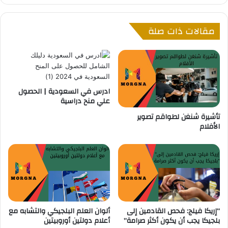
ر
ع
ج
ا
مقالات ذات صلة
م
ل
ن
س
س
ي
ج
ا
ن
ر
ا
ا
ادرس في السعودية | الحصول
ل
ت
علي منح دراسية
م
ا
تأشيرة شنغن لطواقم تصوير
ا
ل
الأفلام
ف
م
ي
س
ا
ت
ا
ع
ل
م
ص
ل
ر
ة
ب
ف
“إريكا فيلج: فحص القادمين إلى
ألوان العلم البلجيكي والتشابه مع
ي
ي
بلجيكا يجب أن يكون أكثر صرامة”
أعلام دولتين أوروبيتين
ة
ب