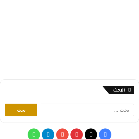
البحث
ا
ل
ب
ح
ث
ف
ب
ت
و