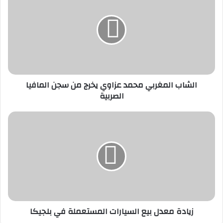
ل
ش
ا
ب
ا
ل
م
غ
الشاب المغربي محمد عزاوي يخرج من سجن المافيا
ر
الصربية
ب
ي
م
ز
ح
ي
م
ا
د
د
ع
ة
ز
م
ا
ع
و
د
ي
ل
زيادة معدل بيع السيارات المستعملة في بلجيكا
ي
ب
خ
ي