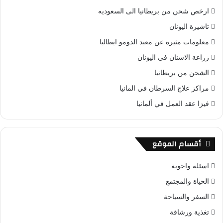
ارخص شحن من بريطانيا الى السعوديه
تاشيرة اليونان
معلومات مثيرة عن معبد الدومو ايطاليا
زراعة الاسنان في اليونان
الشحن من بريطانيا
مراكز علاج السرطان في المانيا
فيزا عقد العمل في ألمانيا
أقسام الموقع
اسئلة واجوبة
الحياة والمجتمع
السفر والسياحة
تغذية ورشاقة