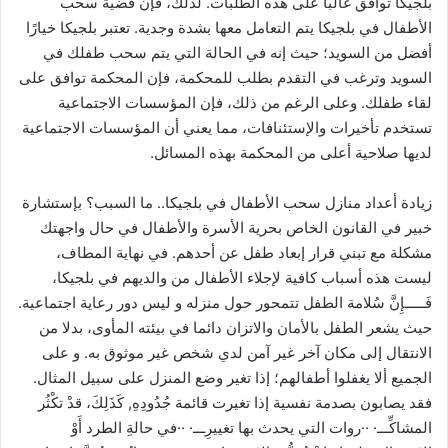
بلجيكا توافق غالبًا على هذه الطلبات. لذلك، فإن قضية سحب
الأطفال في بلجيكا يتم التعامل معها بشدة وجدية. تعتبر بلجيكا خيارًا
أفضل من السويد؛ حيث إنه في الحالة التي يتم سحب طفلك في
السويد وترغب في التقدم بطلب للمحكمة، فإن المحكمة توافق على
لقاء طفلك. وعلى الرغم من ذلك، فإن المؤسسات الاجتماعية
تستخدم تأخيرات والإستئنافات، مما يعني أن المؤسسات الاجتماعية
لديها صلاحية أعلى من المحكمة بهذه المسائل.
زيادة أعداد منازل سحب الأطفال في بلجيكا.. ما السبب؟ بإستشارة
خبير في القانون الخاص بحرية الأسرة والأطفال في حال واجهتك
مشكلة مع تبني قرار إبعاد طفل عن أحدهم. في نهاية المطاف،
ليست هذه أسباب كافية لإجلاء الأطفال من والديهم في بلجيكا،
فَـــــإِنَّ سُلامة الطفل تتمحور حول منزله و ليس دور رعاية اجتماعية.
حيث يشعر الطفل بالأمان والاتزان دائما في بيئته المأوى، بدلا من
الانتقال إلى مكان آخر غير آمن لدي شخص غير موثوق به. و على
الجميع ألا يغفلوا أطفالهم؛ إذا تغير وضع المنزل على سبيل المثال.
فقد يصابون بصدمة نفسية إذا تغيرت قائمة جُدُودِهِ, كَذَلِكَ، قدْ تكْثُر
المشاكِّـــ· ··روات التي يحدث بها تغييرِـــ· ··في حالةِ الطرد أَوْ