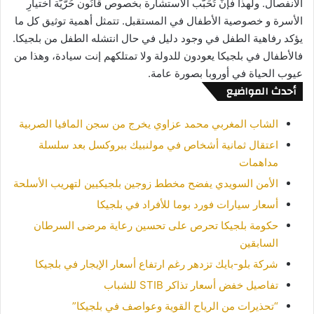
الانفصال. ولهذا فإنْ تُحَبُّب الاستشارة بخصوص قانُون حُرّيَّة اختيارِ
الأسرة و خصوصية الأطفال في المستقبل. تتمثل أهمية توثيق كل ما
يؤكد رفاهية الطفل في وجود دليل في حال انتشله الطفل من بلجيكا.
فالأطفال في بلجيكا يعودون للدولة ولا تمتلكهم إنت سيادة، وهذا من
عيوب الحياة في أوروبا بصورة عامة.
أحدث المواضيع
الشاب المغربي محمد عزاوي يخرج من سجن المافيا الصربية
اعتقال ثمانية أشخاص في مولنبيك ببروكسل بعد سلسلة
مداهمات
الأمن السويدي يفضح مخطط زوجين بلجيكيين لتهريب الأسلحة
أسعار سيارات فورد بوما للأفراد في بلجيكا
حكومة بلجيكا تحرص على تحسين رعاية مرضى السرطان
السابقين
شركة بلو-بايك تزدهر رغم ارتفاع أسعار الإيجار في بلجيكا
تفاصيل خفض أسعار تذاكر STIB للشباب
“تحذيرات من الرياح القوية وعواصف في بلجيكا”