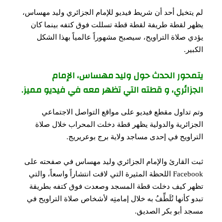
لم يتخيل أحد أن شريط فيديو للإمام الجزائري وليد مهساس،
يظهر لقطة طريفة لقطة قطة تسللت فوق كتفه بينما كان
يؤدي صلاة التراويح، سيصبح مشهوراً عالمياً بهذا الشكل
الكبير.
يتمحور الحدث حول وليد مهساس، الإمام
الجزائري، و قطته التي تظهر معه في فيديو مميز.
وتم تداول مقطع فيديو على مواقع التواصل الاجتماعي
الجزائرية والدولية يظهر قطة دخلت المحراب خلال صلاة
التراويح في إحدى مساجد ولاية برج بوعريريج.
ثبت القارئ والإمام الجزائري وليد مهساس في صفحته على
Facebook اللحظة المثيرة التي لاقت انتشاراً واسعاً، والتي
تظهر كيف دخلت قطة المسجد وصعدت فوق كتفه بطريقة
تبدو كأنها تُلَطِّفُ به خلال إمامتِه لأشخاص صلاة التراويح في
مسجد أبو بكر الصديق.