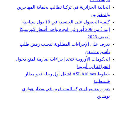
الجالية الجزائرية في تركيا تطالب بحماية المهاجرين
والمغتربين
كيفية الحصول على الجنسية في 10 دول سياحية
ابتداءً من 206 أورو في اتجاه واحد: أسعار كورسيكا
لصيف 2023
تعرف على الإجراءات المطلوبة لتجنب رفض طلب
تأشيرة شنغن
الحكومات الأوروبية تتخذ إجراءات صارمة لمنع دخول
الحراقة إلى أوروبا
خطوط ASL Airlines تُشغل أول رحلة نحو مطار
قسنطينة
ضرورة تسهيل حركة المسافرين في مطار هواري
بومدين