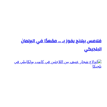
فلامس بيلانج يفوز بـ … مقعدًا في البرلمان
البلجيكي