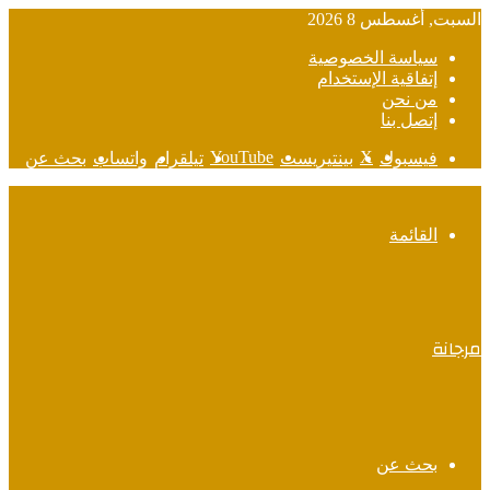
السبت, أغسطس 8 2026
سياسة الخصوصية
إتفاقية الإستخدام
من نحن
إتصل بنا
‫YouTube
‫X
فيسبوك
بينتيريست
تيلقرام
واتساب
بحث عن
القائمة
مرجانة
بحث عن