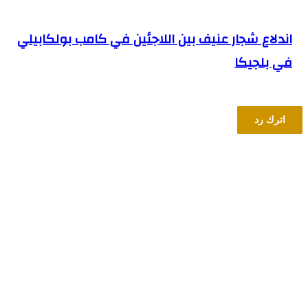
اندلاع شجار عنيف بين اللاجئين في كامب بولكابيلي
في بلجيكا
اترك رد