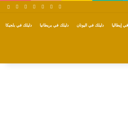
‫X
فيسبوك
بينتيريست
‫YouTube
تيلقرام
واتساب
بحث
ي إيطاليا
دليلك في اليونان
دليلك في بريطانيا
دليلك في بلجيكا