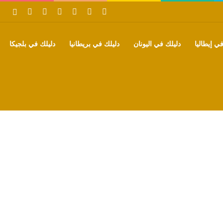
‫X
فيسبوك
بينتيريست
‫YouTube
تيلقرام
واتساب
بحث
ي إيطاليا
دليلك في اليونان
دليلك في بريطانيا
دليلك في بلجيكا