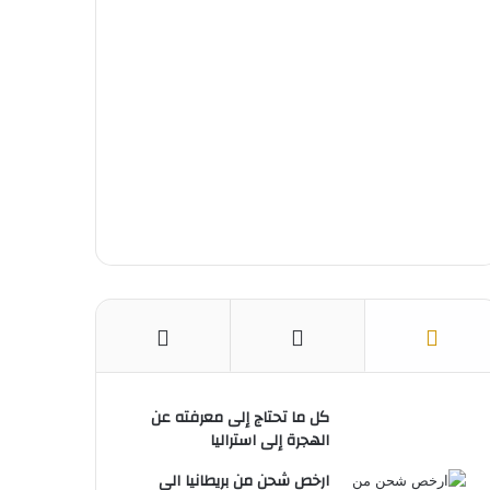
ك
ر
u
ا
ب
ي
b
م
س
e
ت
كل ما تحتاج إلى معرفته عن
الهجرة إلى استراليا
ارخص شحن من بريطانيا الى