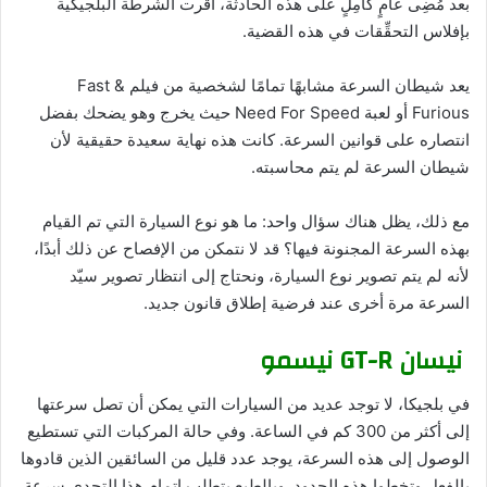
بعد مُضِى عامٍ كامِلٍ على هذه الحادثة، أقرت الشرطة البلجيكية
بإفلاس التحقِّقات في هذه القضية.
يعد شيطان السرعة مشابهًا تمامًا لشخصية من فيلم Fast &
Furious أو لعبة Need For Speed حيث يخرج وهو يضحك بفضل
انتصاره على قوانين السرعة. كانت هذه نهاية سعيدة حقيقية لأن
شيطان السرعة لم يتم محاسبته.
مع ذلك، يظل هناك سؤال واحد: ما هو نوع السيارة التي تم القيام
بهذه السرعة المجنونة فيها؟ قد لا نتمكن من الإفصاح عن ذلك أبدًا،
لأنه لم يتم تصوير نوع السيارة، ونحتاج إلى انتظار تصوير سيّد
السرعة مرة أخرى عند فرضية إطلاق قانون جديد.
نيسان GT-R نيسمو
في بلجيكا، لا توجد عديد من السيارات التي يمكن أن تصل سرعتها
إلى أكثر من 300 كم في الساعة. وفي حالة المركبات التي تستطيع
الوصول إلى هذه السرعة، يوجد عدد قليل من السائقين الذين قادوها
بالفعل وتخطوا هذه الحدود. وبالطبع يتطلب إتمام هذا التحدي سرعة