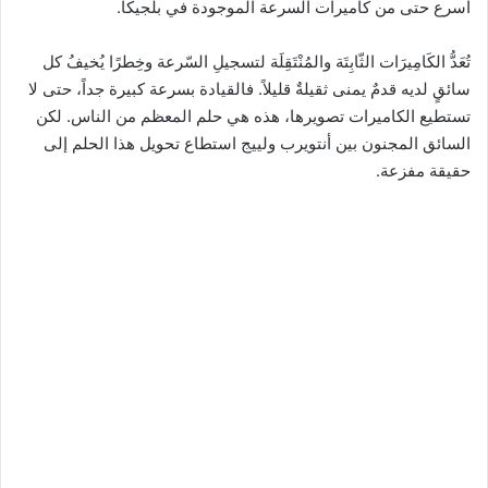
أسرع حتى من كاميرات السرعة الموجودة في بلجيكا.
تُعَدُّ الكَامِيرَات الثّابِتَة والمُنْتَقِلَة لتسجيلِ السّرعة وخِطرًا يُخيفُ كل
سائقٍ لديه قدمٌ يمنى ثقيلةٌ قليلاً. فالقيادة بسرعة كبيرة جداً، حتى لا
تستطيع الكاميرات تصويرها، هذه هي حلم المعظم من الناس. لكن
السائق المجنون بين أنتويرب ولييج استطاع تحويل هذا الحلم إلى
حقيقة مفزعة.