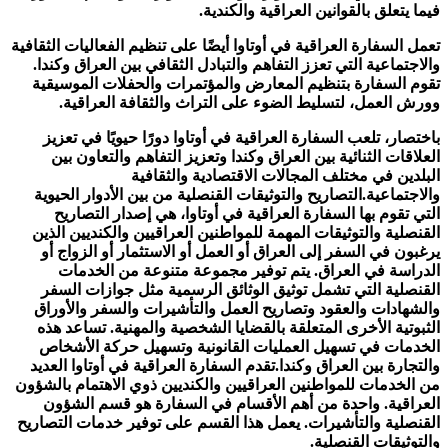
فيما يتعلق بالقوانين العراقية والكندية.
تعمل السفارة العراقية في أوتاوا أيضًا على تنظيم الفعاليات الثقافية
والاجتماعية التي تعزز التفاهم والتبادل الثقافي بين العراق وكندا.
تقوم السفارة بتنظيم المعارض والمؤتمرات والحفلات الموسيقية
وورش العمل، لتسليط الضوء على التراث والثقافة العراقية.
باختصار، تلعب السفارة العراقية في أوتاوا دورًا حيويًا في تعزيز
العلاقات الثنائية بين العراق وكندا وتعزيز التفاهم والتعاون بين
البلدين في مختلف المجالات الاقتصادية والثقافية
والاجتماعية.التصاريح والتوثيقات القنصلية من بين الأدوار الحيوية
التي تقوم بها السفارة العراقية في أوتاوا، هي إصدار التصاريح
القنصلية والتوثيقات المهمة للمواطنين العراقيين والكنديين الذين
يرغبون في السفر إلى العراق أو العمل أو الاستثمار أو الزواج أو
الدراسة في العراق. يتم توفير مجموعة متنوعة من الخدمات
القنصلية التي تشمل توثيق الوثائق الرسمية مثل جوازات السفر
والشهادات والعقود وتصاريح العمل والتأشيرات والسفر والأوراق
الثبوتية الأخرى المتعلقة بالقضايا الشخصية والمهنية. تساعد هذه
الخدمات في تسهيل العمليات القانونية وتسهيل حركة الأشخاص
والتجارة بين العراق وكندا.تقدم السفارة العراقية في أوتاوا العديد
من الخدمات للمواطنين العراقيين والكنديين ذوي الاهتمام بالشؤون
العراقية. واحدة من أهم الأقسام في السفارة هو قسم الشؤون
القنصلية والتأشيرات. يعمل هذا القسم على توفير خدمات التصاريح
والتوثيقات القنصلية.