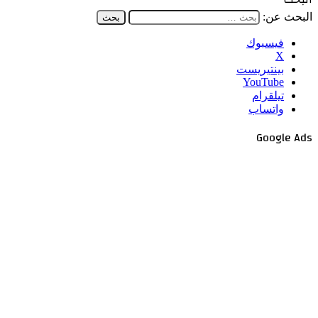
البحث عن:
فيسبوك
‫X
بينتيريست
‫YouTube
تيلقرام
واتساب
Google Ads