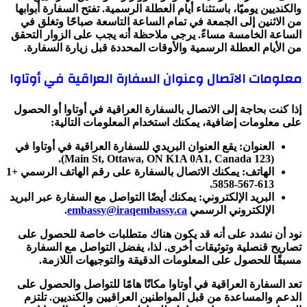
والكنديين يوميًا، باستثناء أيام العطلة الرسمية. تفتح السفارة أبوابها
من الاثنين إلى الجمعة في تمام الساعة التاسعة صباحًا وتغلق في
الساعة الخامسة مساءً. يرجى ملاحظة أنه يجب على الزوار التحقق
من الأيام العطلة الرسمية والأوقات المحددة قبل زيارة السفارة.
معلومات الاتصال وعنوان السفارة العراقية في أوتاوا
إذا كنت بحاجة إلى الاتصال بالسفارة العراقية في أوتاوا أو الحصول
على معلومات إضافية، يمكنك استخدام المعلومات التالية:
العنوان: يقع العنوان البريدي للسفارة العراقية في أوتاوا في
(123 Main St, Ottawa, ON K1A 0A1, Canada).
الهاتف: يمكنك الاتصال بالسفارة على رقم الهاتف الرسمي +1
613-567-5858.
البريد الإلكتروني: يمكنك أيضًا التواصل مع السفارة عبر البريد
الإلكتروني الرسمي
embassy@iraqembassy.ca
.
نود أن نشدد على أنه قد يكون هناك متطلبات خاصة للحصول على
تصاريح قنصلية وتوثيقات أخرى. لذا، يفضل التواصل مع السفارة
مسبقًا للحصول على المعلومات الدقيقة والتوجيهات اللازمة.
تعد السفارة العراقية في أوتاوا مكانًا هامًا للتواصل والحصول على
الدعم والمساعدة من قبل المواطنين العراقيين والكنديين. تلتزم