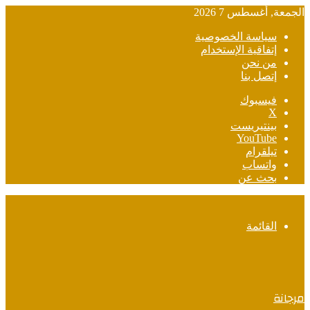
الجمعة, أغسطس 7 2026
سياسة الخصوصية
إتفاقية الإستخدام
من نحن
إتصل بنا
فيسبوك
‫X
بينتيريست
‫YouTube
تيلقرام
واتساب
بحث عن
القائمة
مرجانة