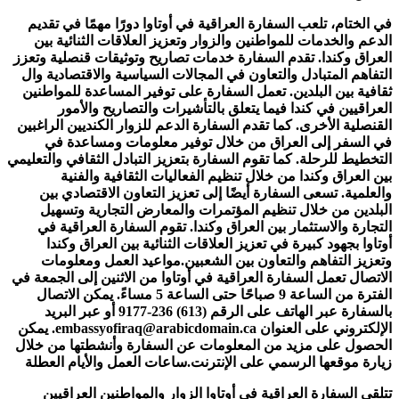
في الختام، تلعب السفارة العراقية في أوتاوا دورًا مهمًا في تقديم
الدعم والخدمات للمواطنين والزوار وتعزيز العلاقات الثنائية بين
العراق وكندا. تقدم السفارة خدمات تصاريح وتوثيقات قنصلية وتعزز
التفاهم المتبادل والتعاون في المجالات السياسية والاقتصادية وال
ثقافية بين البلدين. تعمل السفارة على توفير المساعدة للمواطنين
العراقيين في كندا فيما يتعلق بالتأشيرات والتصاريح والأمور
القنصلية الأخرى. كما تقدم السفارة الدعم للزوار الكنديين الراغبين
في السفر إلى العراق من خلال توفير معلومات ومساعدة في
التخطيط للرحلة. كما تقوم السفارة بتعزيز التبادل الثقافي والتعليمي
بين العراق وكندا من خلال تنظيم الفعاليات الثقافية والفنية
والعلمية. تسعى السفارة أيضًا إلى تعزيز التعاون الاقتصادي بين
البلدين من خلال تنظيم المؤتمرات والمعارض التجارية وتسهيل
التجارة والاستثمار بين العراق وكندا. تقوم السفارة العراقية في
أوتاوا بجهود كبيرة في تعزيز العلاقات الثنائية بين العراق وكندا
وتعزيز التفاهم والتعاون بين الشعبين.مواعيد العمل ومعلومات
الاتصال تعمل السفارة العراقية في أوتاوا من الاثنين إلى الجمعة في
الفترة من الساعة 9 صباحًا حتى الساعة 5 مساءً. يمكن الاتصال
بالسفارة عبر الهاتف على الرقم (613) 236-9177 أو عبر البريد
الإلكتروني على العنوان embassyofiraq@arabicdomain.ca. يمكن
الحصول على مزيد من المعلومات عن السفارة وأنشطتها من خلال
زيارة موقعها الرسمي على الإنترنت.ساعات العمل والأيام العطلة
تتلقى السفارة العراقية في أوتاوا الزوار والمواطنين العراقيين