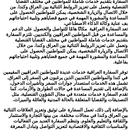
السفارة بتقديم خدمات شاملة للمواطنين في مختلف القضايا
القنصلية وتعمل على تعزيز الروابط الثنائية بين العراق وكندا. من
خلال الاتصال والزيارة الشخصية، يمكن للمواطنين الحصول على
المساعدة والمشورة المهمة في جميع قضاياهم وتلبية احتياجاتهم
بف عناية وكالة الذكاء الاصطناعي،
تعد السفارة العراقية مكانًا هامًا للتواصل والحصول على الدعم
والمساعدة من قبل المواطنين العراقيين والكنديين. تلتزم السفارة
بتقديم خدمات شاملة للمواطنين في مختلف القضايا القنصلية
وتعمل على تعزيز الروابط الثنائية بين العراق وكندا. من خلال
الاتصال والزيارة الشخصية، يمكن للمواطنين الحصول على
المساعدة والمشورة المهمة في جميع قضاياهم وتلبية احتياجاتهم
بفاعلية.
توفر السفارة العراقية خدمات عديدة للمواطنين العراقيين المقيمين
في كندا والمواطنين الكنديين الذين يرغبون في السفر إلى العراق.
تشمل هذه الخدمات استصدار جوازات السفر وتأشيرات الدخول،
بالإضافة إلى تقديم المساعدة في حالات الطوارئ والأزمات. كما
تقدم السفارة خدمات متعددة في مجال الشؤون القنصلية، مثل
التصديقات والقضايا المتعلقة بالحالة المدنية والعائلة والميراث.
بالإضافة إلى ذلك، تعمل السفارة على توثيق وتعزيز العلاقات الثنائية
بين العراق وكندا في مجالات مختلفة، من بينها التجارة والاستثمار
والثقافة والتعليم والعلوم. وتنظم السفارة العديد من الفعاليات
والمناسبات الثقافية والاقتصادية لتعزيز التواصل وتبادل المعرفة