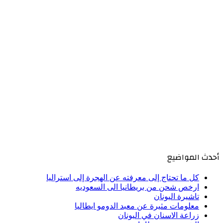
أحدث المواضيع
كل ما تحتاج إلى معرفته عن الهجرة إلى استراليا
ارخص شحن من بريطانيا الى السعوديه
تاشيرة اليونان
معلومات مثيرة عن معبد الدومو ايطاليا
زراعة الاسنان في اليونان