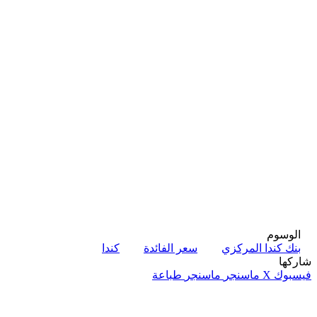
الوسوم
بنك كندا المركزي
سعر الفائدة
كندا
شاركها
فيسبوك
‫X
ماسنجر
ماسنجر
طباعة