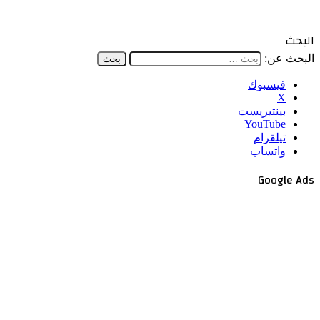
البحث
البحث عن:
فيسبوك
‫X
بينتيريست
‫YouTube
تيلقرام
واتساب
Google Ads