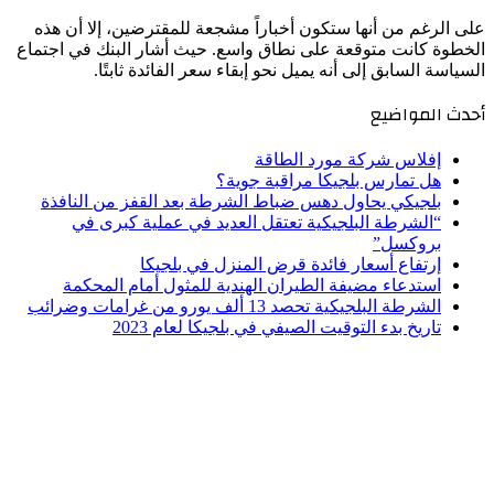
على الرغم من أنها ستكون أخباراً مشجعة للمقترضين، إلا أن هذه
الخطوة كانت متوقعة على نطاق واسع. حيث أشار البنك في اجتماع
السياسة السابق إلى أنه يميل نحو إبقاء سعر الفائدة ثابتًا.
أحدث المواضيع
إفلاس شركة مورد الطاقة
هل تمارس بلجيكا مراقبة جوية؟
بلجيكي يحاول دهس ضباط الشرطة بعد القفز من النافذة
“الشرطة البلجيكية تعتقل العديد في عملية كبرى في
بروكسل”
إرتفاع أسعار فائدة قرض المنزل في بلجيكا
استدعاء مضيفة الطيران الهندية للمثول أمام المحكمة
الشرطة البلجيكية تحصد 13 ألف يورو من غرامات وضرائب
تاريخ بدء التوقيت الصيفي في بلجيكا لعام 2023