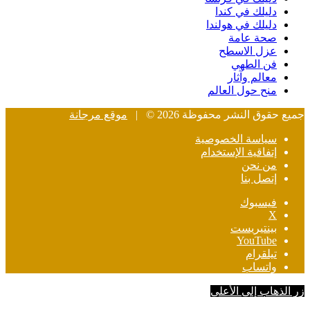
دليلك في كندا
دليلك في هولندا
صحة عامة
عزل الاسطح
فن الطهي
معالم وآثار
منح حول العالم
جميع حقوق النشر محفوظة 2026 © |
موقع مرجانة
سياسة الخصوصية
إتفاقية الإستخدام
من نحن
إتصل بنا
فيسبوك
‫X
بينتيريست
‫YouTube
تيلقرام
واتساب
زر الذهاب إلى الأعلى