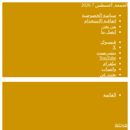
الجمعة, أغسطس 7 2026
سياسة الخصوصية
إتفاقية الإستخدام
من نحن
إتصل بنا
فيسبوك
‫X
بينتيريست
‫YouTube
تيلقرام
واتساب
بحث عن
القائمة
مرجانة