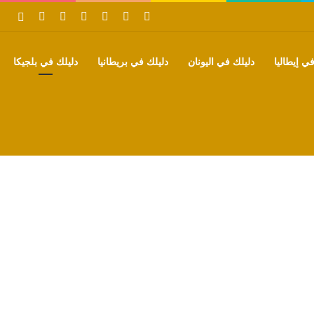
‫X
فيسبوك
بينتيريست
‫YouTube
تيلقرام
واتساب
بحث
ي إيطاليا
دليلك في اليونان
دليلك في بريطانيا
دليلك في بلجيكا