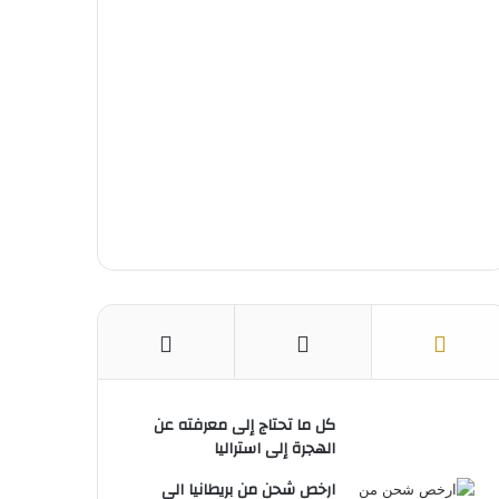
ك
ر
u
ا
ب
ي
b
م
س
e
ت
كل ما تحتاج إلى معرفته عن
الهجرة إلى استراليا
ارخص شحن من بريطانيا الى